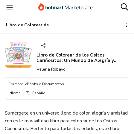
Ir
Ir
Ir
al
a
al
contenido
la
pie
principal
página
de
Libro de Colorear de los Ositos Cariñositos: Un Mundo de Alegría y Amistad
de
página
pago
Libro de Colorear de los Ositos
Cariñositos: Un Mundo de Alegría y
Amistad
Valeria Robayo
Formato
:
eBooks o Documentos
Idioma
:
Español
Sumérgete en un universo lleno de color, alegría y amistad
con este maravilloso libro para colorear de los Ositos
Cariñositos. Perfecto para todas las edades, este libro