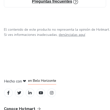
Preguntas frecuentes
El contenido de este producto no representa la opinión de Hotmart.
Si ves informaciones inadecuadas,
denúncialas aquí
en Ciudad de México
en Bogotá
en Amsterdam
en Madrid
en Belo Horizonte
Hecho con
❤
Conoce Hotmart