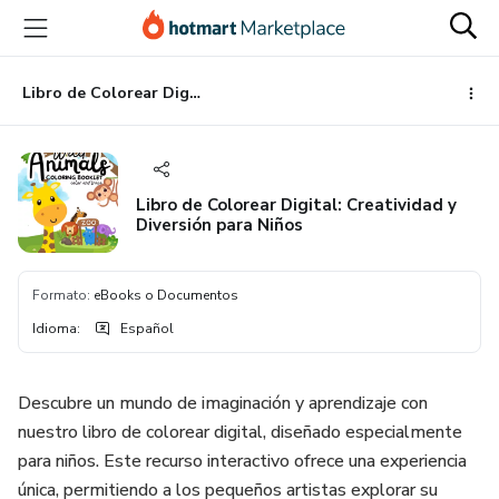
Ir
Ir
Ir
al
a
al
contenido
la
pie
principal
página
de
Libro de Colorear Digital: Creatividad y Diversión para Niños
de
página
pago
Libro de Colorear Digital: Creatividad y
Diversión para Niños
Formato
:
eBooks o Documentos
Idioma
:
Español
Descubre un mundo de imaginación y aprendizaje con
nuestro libro de colorear digital, diseñado especialmente
para niños. Este recurso interactivo ofrece una experiencia
única, permitiendo a los pequeños artistas explorar su