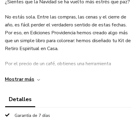
¿Sientes que la Navidad se ha vuelto más estrés que paz?
No estás sola. Entre las compras, las cenas y el cierre de
año, es fácil perder el verdadero sentido de estas fechas.
Por eso, en Ediciones Providencia hemos creado algo más
que un simple libro para colorear: hemos diseñado tu Kit de
Retiro Espiritual en Casa.
Por el precio de un café, obtienes una herramienta
completa para desconectar del ruido, bajar la ansiedad y
Mostrar más
reconectar con la oración a través del arte.
👇 LO QUE RECIBES CON TU COMPRA ($3.99):
Detalles
Este es un producto 100% digital de descarga inmediata.
Garantía de 7 días
Al confirmar tu pago, recibirás acceso automático a:
1. 📚 EL LIBRO PRINCIPAL: "TRAZOS DE PAZ - EDICIÓN