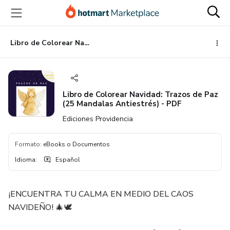
Ir
Ir
Ir
al
a
al
contenido
la
pie
principal
página
de
Libro de Colorear Navidad: Trazos de Paz (25 Mandalas Antiestrés) - PDF
de
página
pago
Libro de Colorear Navidad: Trazos de Paz
(25 Mandalas Antiestrés) - PDF
Ediciones Providencia
Formato
:
eBooks o Documentos
Idioma
:
Español
¡ENCUENTRA TU CALMA EN MEDIO DEL CAOS
NAVIDEÑO! 🎄🕊️