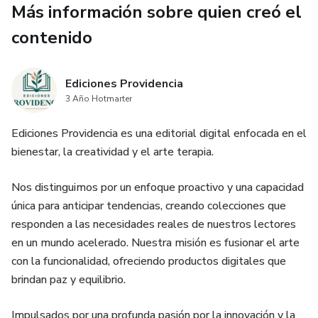
Más información sobre quien creó el
NAVIDAD"
contenido
25 Láminas Exclusivas: Desde mandalas complejos para
concentración profunda hasta figuras tiernas (renos,
ángeles) para momentos ligeros.
Ediciones Providencia
3 Año Hotmarter
Alta Resolución: Líneas vectoriales limpias que no se
Ediciones Providencia es una editorial digital enfocada en el
pixelan al imprimir.
bienestar, la creatividad y el arte terapia.
Formato Universal: Diseñado para imprimir perfectamente
Nos distinguimos por un enfoque proactivo y una capacidad
en hojas A4 o Carta.
única para anticipar tendencias, creando colecciones que
responden a las necesidades reales de nuestros lectores
2. 🎁 [BONUS] GUÍA DEVOCIONAL DE ADVIENTO No
en un mundo acelerado. Nuestra misión es fusionar el arte
colorees por colorear. Este libro de acompañamiento
con la funcionalidad, ofreciendo productos digitales que
incluye reflexiones espirituales y oraciones cortas
brindan paz y equilibrio.
vinculadas a las imágenes clave, convirtiendo tu sesión de
pintura en un momento de meditación católica profunda.
Impulsados por una profunda pasión por la innovación y la