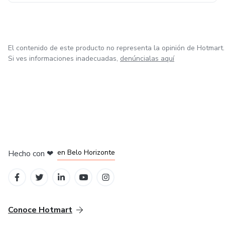
El contenido de este producto no representa la opinión de Hotmart.
Si ves informaciones inadecuadas,
denúncialas aquí
en Ciudad de México
en Bogotá
en Amsterdam
en Madrid
en Belo Horizonte
Hecho con
❤
Conoce Hotmart