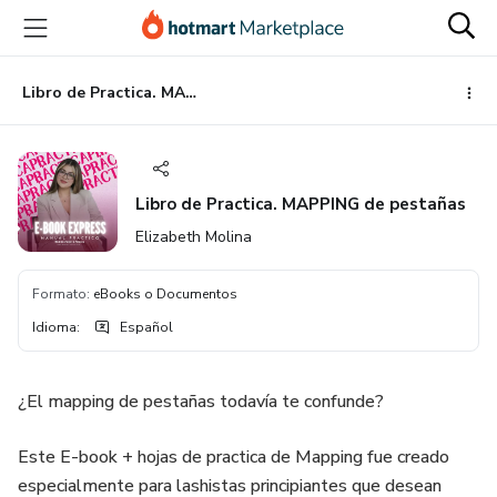
Ir
Ir
Ir
al
a
al
contenido
la
pie
principal
página
de
Libro de Practica. MAPPING de pestañas
de
página
pago
Libro de Practica. MAPPING de pestañas
Elizabeth Molina
Formato
:
eBooks o Documentos
Idioma
:
Español
¿El mapping de pestañas todavía te confunde?
Este E-book + hojas de practica de Mapping fue creado
especialmente para lashistas principiantes que desean