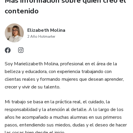
Más información sobre quien creó el
Este material te ayudara a crear sets mas simétricos,
contenido
profesionales e impactantes, elevando la calidad de tu
trabajo desde el inicio.
Elizabeth Molina
Ideal si estas comenzando en el mundo de las extensiones
2 Año Hotmarter
de pestañas o si quieres reforzar tus bases de diseño.
Acceso digital de inmediato luego de la compra .
Soy Marielizabeth Molina, profesional en el área de la
belleza y educadora, con experiencia trabajando con
clientas reales y formando mujeres que desean aprender,
crecer y vivir de su talento.
Mi trabajo se basa en la práctica real, el cuidado, la
responsabilidad y la atención al detalle. A lo largo de los
años he acompañado a muchas alumnas en sus primeros
pasos, entendiendo sus miedos, dudas y el deseo de hacer
las cosas bien desde el inicio.