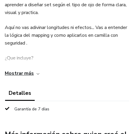
aprender a diseñar set según el tipo de ojo de forma clara,
visual y practica.
Aquí no vas adivinar longitudes ni efectos... Vas a entender
la lógica del mapping y como aplicarlos en camilla con
seguridad .
¿Que incluye?
*Guía de mapping paso a paso
Mostrar más
*Diseños según tipo de ojos
Detalles
*Variedad de efectos
Garantía de 7 días
*Hojas de practica para que ejercites y perfecciones tu
técnica.