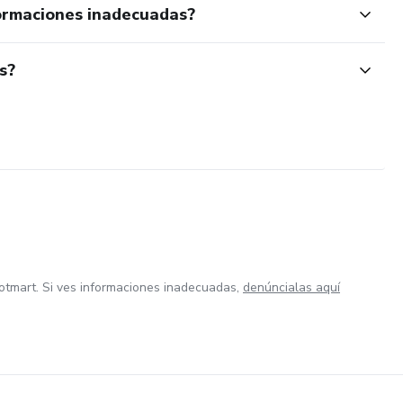
ormaciones inadecuadas?
s?
otmart. Si ves informaciones inadecuadas,
denúncialas aquí