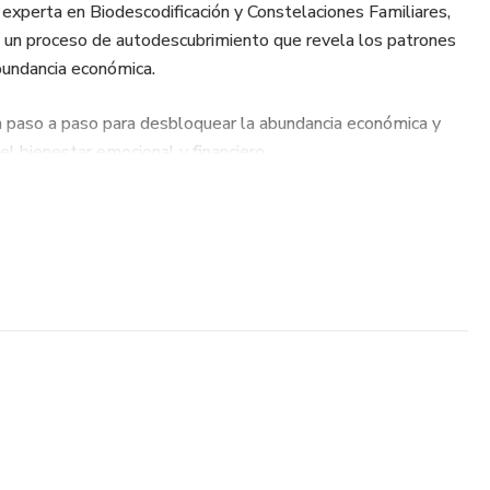
a experta en Biodescodificación y Constelaciones Familiares,
de un proceso de autodescubrimiento que revela los patrones
abundancia económica.
ía paso a paso para desbloquear la abundancia económica y
l bienestar emocional y financiero.
s obtendrán un mayor entendimiento de cómo pueden
r a la verdadera riqueza que les está destinada.
ro" es un recurso valioso para aquellos que desean liberarse
y embarcarse en un viaje hacia la prosperidad económica.
y experiencia de la autora, los lectores encontrarán las
omar las riendas de su futuro financiero y alcanzar la
scando.