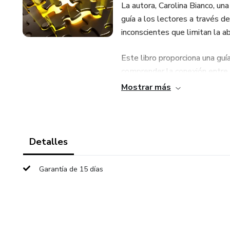
La autora, Carolina Bianco, un
guía a los lectores a través 
inconscientes que limitan la 
Este libro proporciona una gu
comprender la conexión entre e
Mostrar más
Con cada página, los lectore
transformar sus vidas y accede
“Los Códigos Ocultos del Dine
Detalles
de las cadenas de la escasez 
Garantía de 15 días
A través de los conocimientos 
herramientas necesarias para t
abundancia que han estado bu