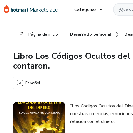
Ir
Ir
Ir
Categorías
al
a
al
contenido
la
pie
principal
página
de
Página de inicio
Desarrollo personal
Des
de
página
pago
Libro Los Códigos Ocultos del 
contaron.
Español
“Los Códigos Ocultos del Dine
nuestras creencias, emociones 
relación con el dinero.