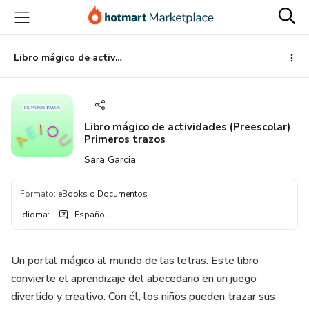
Ir
Ir
Ir
al
a
al
contenido
la
pie
principal
página
de
Libro mágico de actividades (Preescolar) Primeros trazos
de
página
pago
Libro mágico de actividades (Preescolar)
Primeros trazos
Sara Garcia
Formato
:
eBooks o Documentos
Idioma
:
Español
Un portal mágico al mundo de las letras. Este libro
convierte el aprendizaje del abecedario en un juego
divertido y creativo. Con él, los niños pueden trazar sus