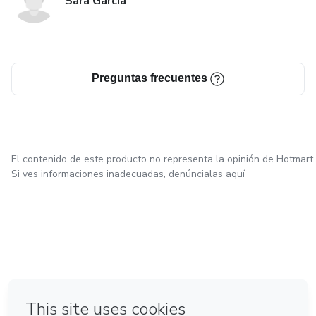
Sara Garcia
Preguntas frecuentes
El contenido de este producto no representa la opinión de Hotmart.
Si ves informaciones inadecuadas,
denúncialas aquí
en Bogotá
en Amsterdam
en Madrid
en Ciudad de México
Hecho con
❤