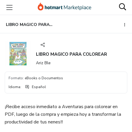
Ir
Ir
Ir
al
a
al
contenido
la
pie
principal
página
de
LIBRO MAGICO PARA COLOREAR
de
página
pago
LIBRO MAGICO PARA COLOREAR
Ariz Ble
Formato
:
eBooks o Documentos
Idioma
:
Español
¡Recibe acceso inmediato a Aventuras para colorear en
PDF, luego de la compra y empieza hoy a transformar la
productividad de tus nenes!!