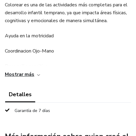
Colorear es una de las actividades más completas para el
desarrollo infantil temprano, ya que impacta áreas físicas,
cognitivas y emocionales de manera simultánea.
Ayuda en la motricidad
Coordinacion Ojo-Mano
Desarrollo cognitivo
Mostrar más
Ayuda a reducir el estres y la ansiedad
Detalles
Y lo mejor de todo, fomenta la imaginacion, refuerza la
confianza y la creatividad !!
Garantía de 7 días