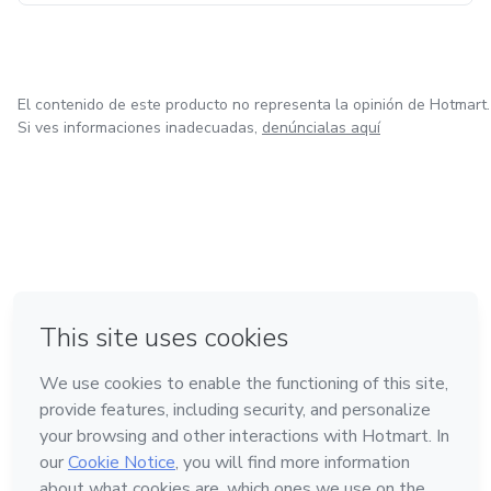
El contenido de este producto no representa la opinión de Hotmart.
Si ves informaciones inadecuadas,
denúncialas aquí
en Ciudad de México
en Bogotá
en Amsterdam
en Madrid
en Belo Horizonte
Hecho con
❤
Conoce Hotmart