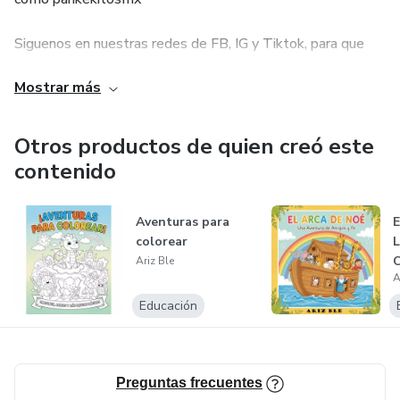
Siguenos en nuestras redes de FB, IG y Tiktok, para que
sepas mas de nosotros: @pankekitosmx
Mostrar más
Tenemos regalos super lindos, que puedes enviar con todo
tu amor para: cumpleaños, aniversarios, regalos
Otros productos de quien creó este
corporativos, condolencias, recuperate pronto, novios,
contenido
amigos, graduaciones, fechas especiales, agradecimientos,
etc...
Aventuras para
E
colorear
Ariz Ble
A
Educación
Preguntas frecuentes