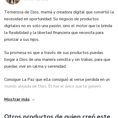
Temerosa de Dios, mamá y creadora digital que convirtió la
necesidad en oportunidad. Su negocio de productos
digitales no es solo una pasión, sino el motor que le brinda
la flexibilidad y la libertad financiera que necesita para
priorizar a sus hijos.
Su promesa es que a través de sus productos puedas
llegar a Dios de una manera sencilla y sin trabas, para que
puedas vivir en calma y serenidad.
Consigue La Paz que ella consiguió al verse perdida en un
mundo alejada de Dios. Él fue el único que le generó
tranquilidad, le dijo adiós a la ansiedad y depresión y sobre
Mostrar más
todo le mostró que Dios todo lo puede.
DIOS TE BENDIGA🤍
Otros productos de quien creó este