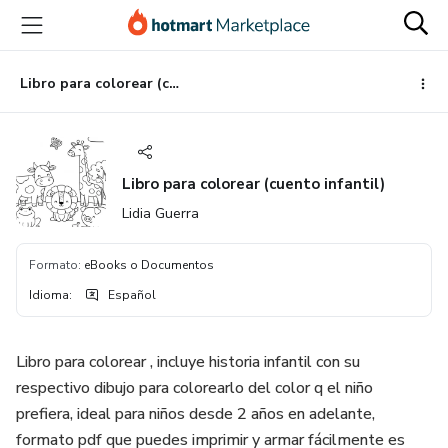
Ir
Ir
Ir
al
a
al
contenido
la
pie
principal
página
de
Libro para colorear (cuento infantil)
de
página
pago
Libro para colorear (cuento infantil)
Lidia Guerra
Formato
:
eBooks o Documentos
Idioma
:
Español
Libro para colorear , incluye historia infantil con su
respectivo dibujo para colorearlo del color q el niño
prefiera, ideal para niños desde 2 años en adelante,
formato pdf que puedes imprimir y armar fácilmente es