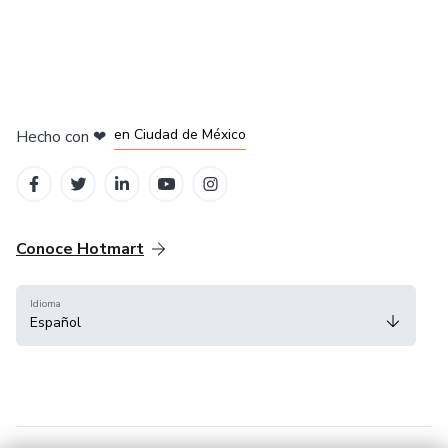
en Bogotá
en Amsterdam
en Madrid
en Ciudad de México
Hecho con
❤
en Belo Horizonte
Conoce Hotmart
Idioma
Español