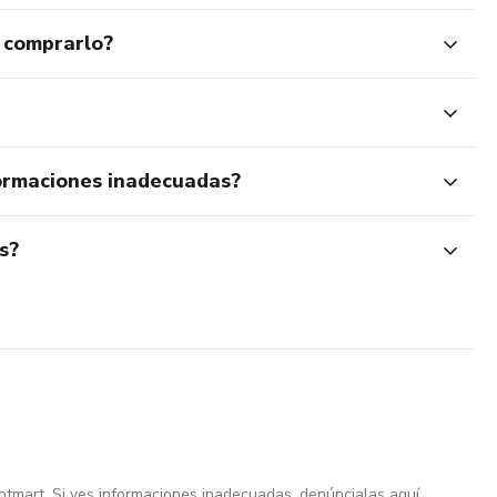
 comprarlo?
ormaciones inadecuadas?
s?
otmart. Si ves informaciones inadecuadas,
denúncialas aquí