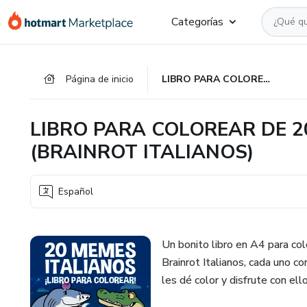
Ir
Ir
Ir
Categorías
al
a
al
contenido
la
pie
principal
página
de
Página de inicio
LIBRO PARA COLOREAR DE 20 MEMES ITALIANOS (BRAINROT ITALIANOS)
de
página
pago
LIBRO PARA COLOREAR DE 2
(BRAINROT ITALIANOS)
Español
Un bonito libro en A4 para co
Brainrot Italianos, cada uno c
les dé color y disfrute con ello