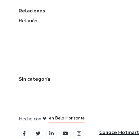
Relaciones
Relación
Sin categoría
en Ciudad de México
en Bogotá
en Amsterdam
en Madrid
en Belo Horizonte
Hecho con
❤
Conoce Hotmart