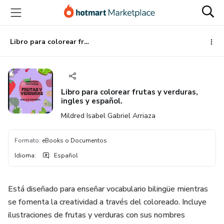
Ir
Ir
Ir
al
a
al
contenido
la
pie
principal
página
de
Libro para colorear frutas y verduras, ingles y español.
de
página
pago
Libro para colorear frutas y verduras,
ingles y español.
Mildred Isabel Gabriel Arriaza
Formato
:
eBooks o Documentos
Idioma
:
Español
Está diseñado para enseñar vocabulario bilingüe mientras
se fomenta la creatividad a través del coloreado. Incluye
ilustraciones de frutas y verduras con sus nombres