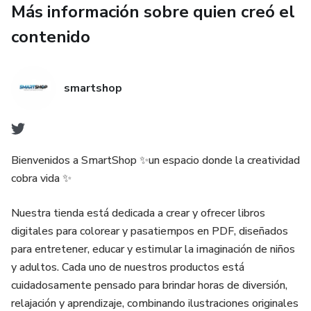
Más información sobre quien creó el
📚 ¿Qué incluye este libro?
contenido
🎨 20 páginas únicas para colorear
smartshop
Con divertidos personajes como:
🐉 dragones mágicos
Bienvenidos a SmartShop ✨un espacio donde la creatividad
🐶 animales adorables
cobra vida ✨
🦄 criaturas fantásticas
Nuestra tienda está dedicada a crear y ofrecer libros
digitales para colorear y pasatiempos en PDF, diseñados
☁️ escenarios mágicos
para entretener, educar y estimular la imaginación de niños
Cada ilustración incluye:
y adultos. Cada uno de nuestros productos está
cuidadosamente pensado para brindar horas de diversión,
✔ guía de colores por número
relajación y aprendizaje, combinando ilustraciones originales