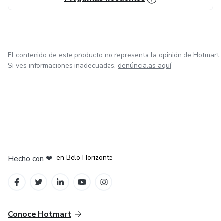
✔ Libro digital descargable
✔ Archivo PDF de alta calidad
El contenido de este producto no representa la opinión de Hotmart.
Si ves informaciones inadecuadas,
denúncialas aquí
✔ Se puede imprimir ilimitadamente
Compatible con:
✔ Impresora doméstica
✔ Tablet
en Ciudad de México
en Bogotá
en Amsterdam
en Madrid
en Belo Horizonte
Hecho con
❤
✔ Computadora
⭐ Beneficios educativos
Conoce Hotmart
Este tipo de actividad ayuda a desarrollar: