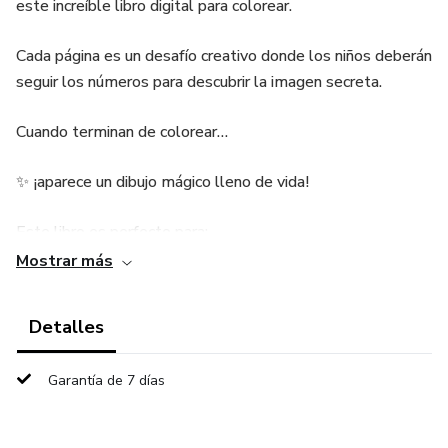
este increíble libro digital para colorear.
Cada página es un desafío creativo donde los niños deberán
seguir los números para descubrir la imagen secreta.
Cuando terminan de colorear…
✨ ¡aparece un dibujo mágico lleno de vida!
Este libro es perfecto para:
Mostrar más
✔ estimular la creatividad
Detalles
✔ mejorar la concentración
✔ aprender colores y números
Garantía de 7 días
✔ mantener a los niños entretenidos sin pantallas