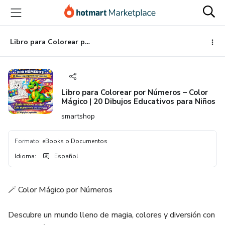
Ir
Ir
Ir
al
a
al
contenido
la
pie
principal
página
de
Libro para Colorear por Números – Color Mágico | 20 Dibujos Educativos para Niños
de
página
pago
Libro para Colorear por Números – Color
Mágico | 20 Dibujos Educativos para Niños
smartshop
Formato
:
eBooks o Documentos
Idioma
:
Español
🪄 Color Mágico por Números
Descubre un mundo lleno de magia, colores y diversión con