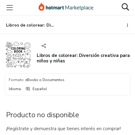
Ir
Ir
Ir
al
a
al
contenido
la
pie
principal
página
de
Libros de colorear: Diversión creativa para niños y niñas
de
página
pago
Libros de colorear: Diversión creativa para
niños y niñas
Formato
:
eBooks o Documentos
Idioma
:
Español
Producto no disponible
¡Regístrate y demuestra que tienes interés en comprar!