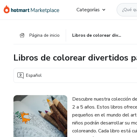
Ir
Ir
Ir
Categorías
al
a
al
contenido
la
pie
principal
página
de
Página de inicio
Libros de colorear divertidos para niños pequeños
de
página
pago
Libros de colorear divertidos 
Español
Descubre nuestra colección de
2 a 5 años. Estos libros ofrec
pequeños en el mundo del arte y
niños podrán desarrollar su mo
coloreando. Cada libro está c