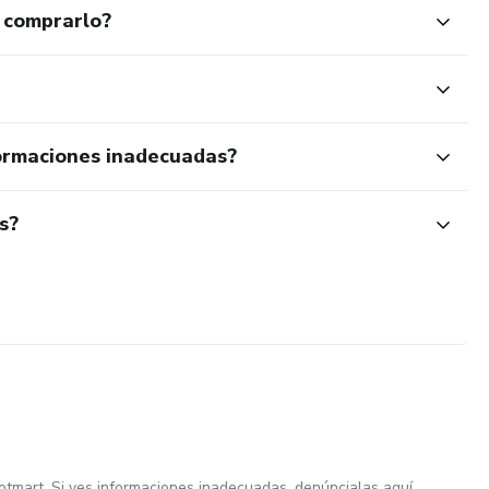
 comprarlo?
ormaciones inadecuadas?
s?
otmart. Si ves informaciones inadecuadas,
denúncialas aquí