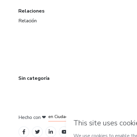
Relaciones
Relación
Sin categoría
en Bogotá
en Amsterdam
en Madrid
en Ciudad de México
Hecho con
❤
en Belo Horizonte
Conoce Hotmart