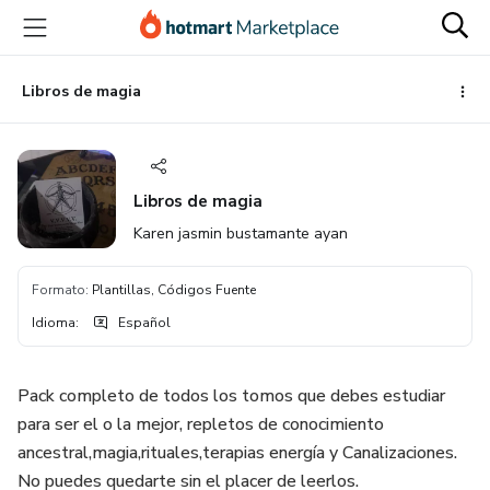
Ir
Ir
Ir
al
a
al
contenido
la
pie
principal
página
de
Libros de magia
de
página
pago
Libros de magia
Karen jasmin bustamante ayan
Formato
:
Plantillas, Códigos Fuente
Idioma
:
Español
Pack completo de todos los tomos que debes estudiar
para ser el o la mejor, repletos de conocimiento
ancestral,magia,rituales,terapias energía y Canalizaciones.
No puedes quedarte sin el placer de leerlos.