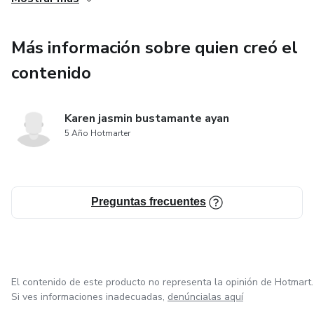
-El gran grimonio del Papa honorio.
Más información sobre quien creó el
-Antigua brujería de Nestor Hernandez
contenido
-Codigos sagrados numéricos Agesta
Karen jasmin bustamante ayan
5 Año Hotmarter
-Pasos para despertar la glándula pineal.
-Baal Cadmon.
Preguntas frecuentes
-Conocimiento de si mismo. Y muchos más.
El contenido de este producto no representa la opinión de Hotmart.
Si ves informaciones inadecuadas,
denúncialas aquí