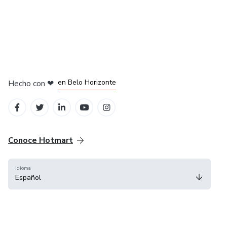
en Ciudad de México
en Bogotá
en Amsterdam
en Madrid
en Belo Horizonte
Hecho con
❤
Conoce Hotmart
Idioma
Español