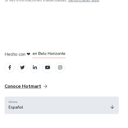
Si ves informaciones inadecuadas,
denúncialas aquí
en Ciudad de México
en Bogotá
en Amsterdam
en Madrid
en Belo Horizonte
Hecho con
❤
Conoce Hotmart
Idioma
Español