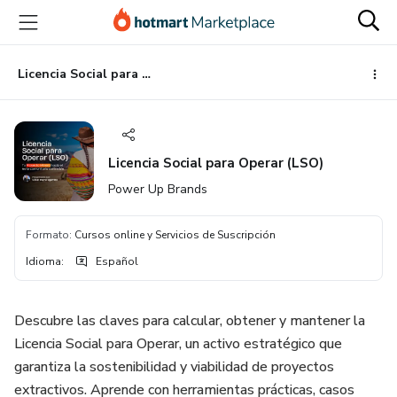
Ir
Ir
Ir
al
a
al
contenido
la
pie
principal
página
de
Licencia Social para Operar (LSO)
de
página
pago
Licencia Social para Operar (LSO)
Power Up Brands
Formato
:
Cursos online y Servicios de Suscripción
Idioma
:
Español
Descubre las claves para calcular, obtener y mantener la
Licencia Social para Operar, un activo estratégico que
garantiza la sostenibilidad y viabilidad de proyectos
extractivos. Aprende con herramientas prácticas, casos