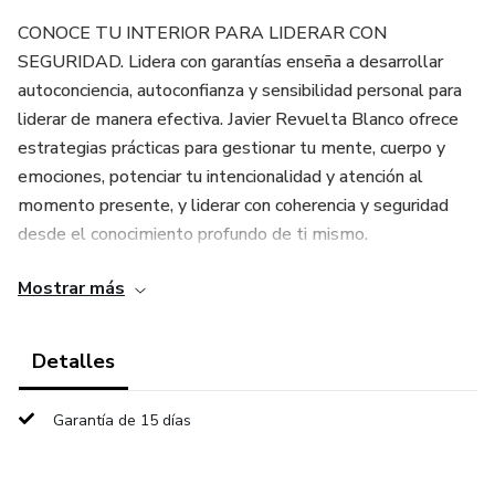
CONOCE TU INTERIOR PARA LIDERAR CON
SEGURIDAD. Lidera con garantías enseña a desarrollar
autoconciencia, autoconfianza y sensibilidad personal para
liderar de manera efectiva. Javier Revuelta Blanco ofrece
estrategias prácticas para gestionar tu mente, cuerpo y
emociones, potenciar tu intencionalidad y atención al
momento presente, y liderar con coherencia y seguridad
desde el conocimiento profundo de ti mismo.
Mostrar más
ÍNDICE: 1. La persona y su crecimiento; 1.1. El ser; 1.2. El
yo cerebral; 1.3. El cuerpo; 1.4. La sensibilidad; 1.5. La
conciencia profunda; 2. Competencia: Sensibilidad personal;
Detalles
3. Competencia: Autoconfianza; 4. Competencia:
Intencionalidad positiva; 5. Competencia: Atención al
Garantía de 15 días
momento presente; 6. Resumen de enseñanzas; 7.
Glosario; Notas finales.