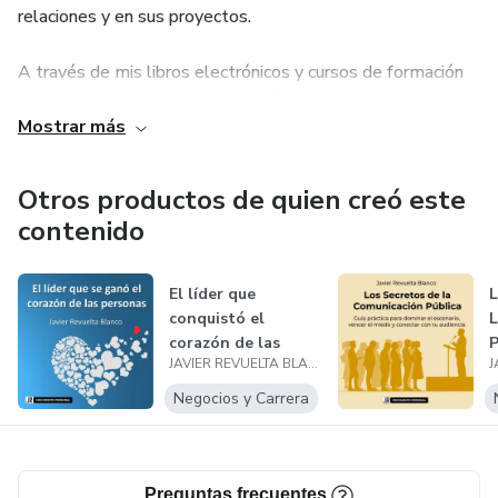
relaciones y en sus proyectos.
A través de mis libros electrónicos y cursos de formación
online comparto herramientas prácticas, reflexiones
Mostrar más
profundas y metodologías claras para fortalecer la
autoconfianza, la inteligencia emocional o la comunicación
consciente, entre otras habilidades.
Otros productos de quien creó este
contenido
Mis contenidos están diseñados para aplicarse a la vida
real y al ámbito profesional, ayudando a mejorar las
El líder que
habilidades sociales, la toma de decisiones y la coherencia
conquistó el
entre lo que somos, lo que hacemos y lo que ofrecemos al
corazón de las
P
mundo. Cada formación es una invitación a unir bienestar
JAVIER REVUELTA BLANCO
personas
p
personal y eficacia profesional para construir una vida más
Negocios y Carrera
plena, consciente y alineada con los propios valores.
Preguntas frecuentes