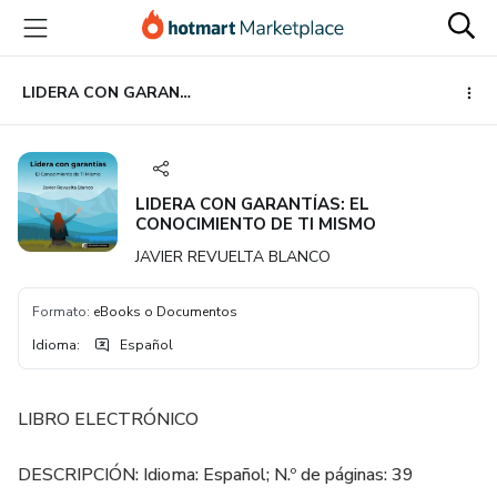
Ir
Ir
Ir
al
a
al
contenido
la
pie
principal
página
de
LIDERA CON GARANTÍAS: EL CONOCIMIENTO DE TI MISMO
de
página
pago
LIDERA CON GARANTÍAS: EL
CONOCIMIENTO DE TI MISMO
JAVIER REVUELTA BLANCO
Formato
:
eBooks o Documentos
Idioma
:
Español
LIBRO ELECTRÓNICO
DESCRIPCIÓN: Idioma: Español; N.º de páginas: 39