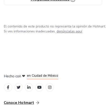
El contenido de este producto no representa la opinión de Hotmart.
Si ves informaciones inadecuadas,
denúncialas aquí
en Bogotá
en Amsterdam
en Madrid
en Ciudad de México
Hecho con
❤
en Belo Horizonte
Conoce Hotmart