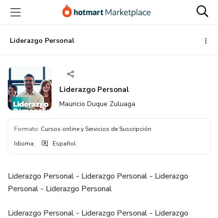
Ir
Ir
Ir
al
a
al
contenido
la
pie
principal
página
de
Liderazgo Personal
de
página
pago
Liderazgo Personal
Mauricio Duque Zuluaga
Formato
:
Cursos online y Servicios de Suscripción
Idioma
:
Español
Liderazgo Personal - Liderazgo Personal - Liderazgo
Personal - Liderazgo Personal
Liderazgo Personal - Liderazgo Personal - Liderazgo