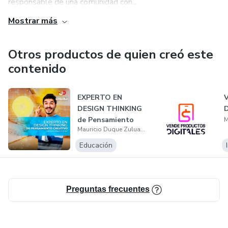
responsable de una comunidad con...
Mostrar más
Otros productos de quien creó este
contenido
EXPERTO EN
V
DESIGN THINKING
D
de Pensamiento
Mauricio Duque Zuluaga
Creativo
Educación
Preguntas frecuentes