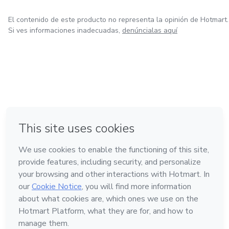
El contenido de este producto no representa la opinión de Hotmart.
Si ves informaciones inadecuadas,
denúncialas aquí
en Ciudad de México
en Bogotá
en Amsterdam
en Madrid
en Belo Horizonte
Hecho con
❤
Conoce Hotmart
Idioma
Español