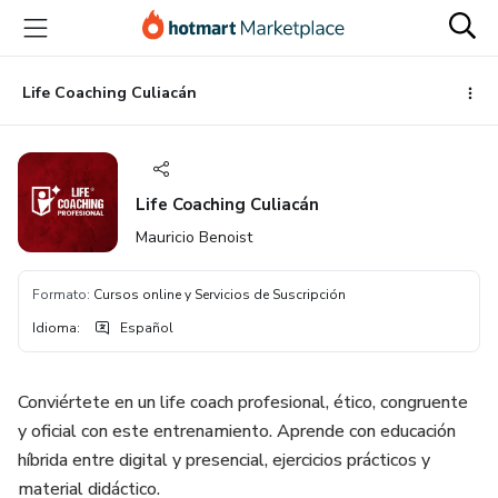
Ir
Ir
Ir
al
a
al
contenido
la
pie
principal
página
de
Life Coaching Culiacán
de
página
pago
Life Coaching Culiacán
Mauricio Benoist
Formato
:
Cursos online y Servicios de Suscripción
Idioma
:
Español
Conviértete en un life coach profesional, ético, congruente
y oficial con este entrenamiento. Aprende con educación
híbrida entre digital y presencial, ejercicios prácticos y
material didáctico.