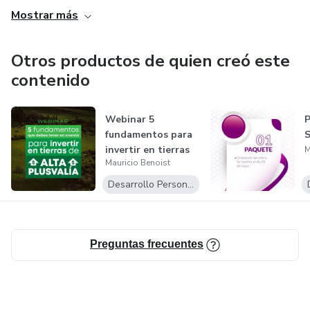
En 2018 recibio un Doctorado Honoris Causa
Mostrar más
reconocimiento entregado por su valiosa aportación en el
liderazgo enfocado en el emprendimiento en latinoamerica.
Otros productos de quien creó este
contenido
Mas 3 millones de seguidores en sus redes sociales.
Ha formado MB Consultores una de las empresas de
Webinar 5
P
fundamentos para
S
mayor facturación de Latinoamérica.
invertir en tierras
M
Mauricio Benoist
de alta plusv...
Desarrollo Personal
Preguntas frecuentes