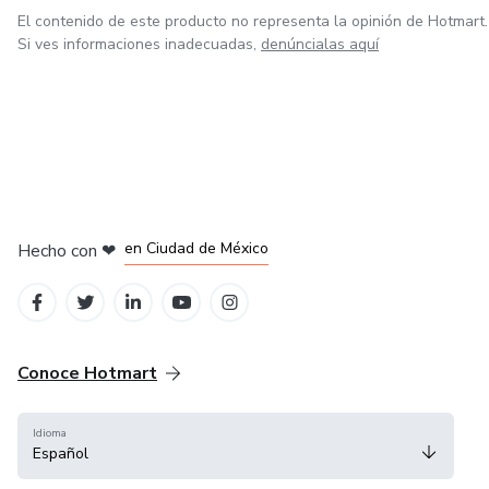
El contenido de este producto no representa la opinión de Hotmart.
Si ves informaciones inadecuadas,
denúncialas aquí
en Bogotá
en Amsterdam
en Madrid
en Ciudad de México
Hecho con
❤
en Belo Horizonte
Conoce Hotmart
Idioma
Español