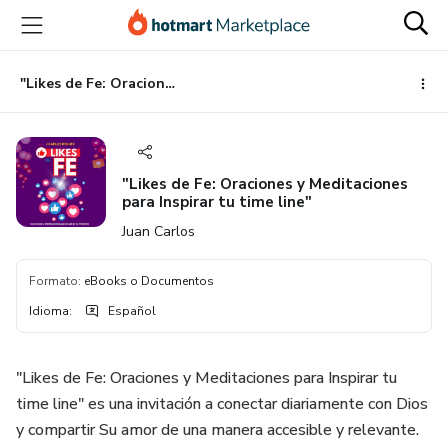
Ir
Ir
Ir
al
a
al
contenido
la
pie
principal
página
de
"Likes de Fe: Oraciones y Meditaciones para Inspirar tu time line"
de
página
pago
"Likes de Fe: Oraciones y Meditaciones
para Inspirar tu time line"
Juan Carlos
Formato
:
eBooks o Documentos
Idioma
:
Español
"Likes de Fe: Oraciones y Meditaciones para Inspirar tu
time line" es una invitación a conectar diariamente con Dios
y compartir Su amor de una manera accesible y relevante.