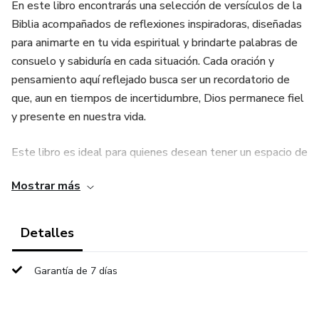
En este libro encontrarás una selección de versículos de la
Biblia acompañados de reflexiones inspiradoras, diseñadas
para animarte en tu vida espiritual y brindarte palabras de
consuelo y sabiduría en cada situación. Cada oración y
pensamiento aquí reflejado busca ser un recordatorio de
que, aun en tiempos de incertidumbre, Dios permanece fiel
y presente en nuestra vida.
Este libro es ideal para quienes desean tener un espacio de
meditación diario y, al mismo tiempo, compartir estos
Mostrar más
mensajes de fe en sus redes sociales o entre amigos y
familiares. Al leer y reflexionar, descubrirás que cada
palabra tiene el poder de transformar no solo tu vida, sino
Detalles
también la de quienes te rodean, creando una comunidad
de esperanza y amor en el día a día.
Garantía de 7 días