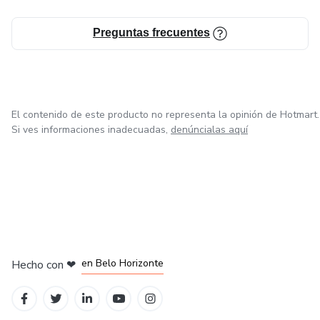
Preguntas frecuentes
El contenido de este producto no representa la opinión de Hotmart.
Si ves informaciones inadecuadas,
denúncialas aquí
en Ciudad de México
en Bogotá
en Amsterdam
en Madrid
en Belo Horizonte
Hecho con
❤