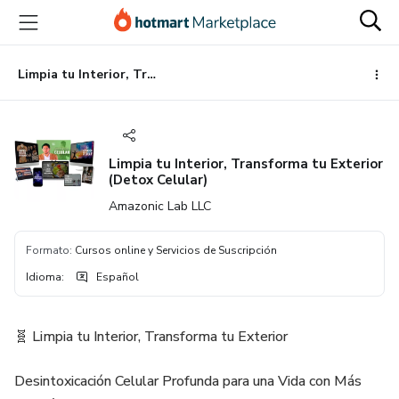
Ir
Ir
Ir
al
a
al
contenido
la
pie
principal
página
de
Limpia tu Interior, Transforma tu Exterior (Detox Celular)
de
página
pago
Limpia tu Interior, Transforma tu Exterior
(Detox Celular)
Amazonic Lab LLC
Formato
:
Cursos online y Servicios de Suscripción
Idioma
:
Español
🧬 Limpia tu Interior, Transforma tu Exterior
Desintoxicación Celular Profunda para una Vida con Más