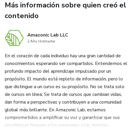
Más información sobre quien creó el
✅ Recuperar tu claridad mental y enfoque
contenido
✅ Optimizar tu digestión y salud intestinal
✅ Elevar tu bienestar físico y emocional desde la raíz
Amazonic Lab LLC
2 Año Hotmarter
A lo largo del programa, aprenderás a apoyar tus órganos
En el corazón de cada individuo hay una gran cantidad de
de eliminación natural (colon, hígado, piel, riñones y sistema
conocimientos esperando ser compartidos. Entendemos el
linfático) con un enfoque basado en evidencia, utilizando
profundo impacto del aprendizaje impulsado por un
nutrientes esenciales, protocolos seguros y estrategias
propósito. El mundo está repleto de información, pero lo
prácticas que puedes aplicar desde casa.
que distingue a un curso es su propósito. No se trata solo
de cursos en línea; Se trata de cursos que cambian vidas,
dan forma a perspectivas y contribuyen a una comunidad
global más brillante. En Amazonic Lab, estamos
comprometidos a amplificar su voz y garantizar que sus
enseñanzas lleguen a los corazones y las mentes...