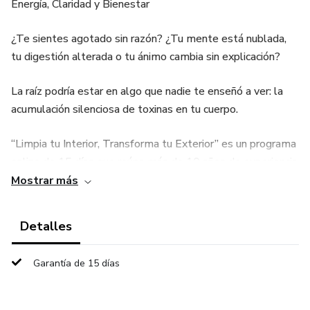
Energía, Claridad y Bienestar
¿Te sientes agotado sin razón? ¿Tu mente está nublada,
tu digestión alterada o tu ánimo cambia sin explicación?
La raíz podría estar en algo que nadie te enseñó a ver: la
acumulación silenciosa de toxinas en tu cuerpo.
“Limpia tu Interior, Transforma tu Exterior” es un programa
online de 15 días que reúne más de 10 años de experiencia
científica, experimentación personal e investigación
Mostrar más
profunda en protocolos de desintoxicación celular
avanzada.
Detalles
Diseñado para ayudarte a:
Garantía de 15 días
✅ Mejorar tu energía de forma sostenible