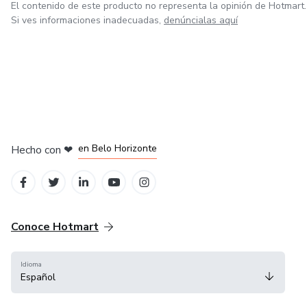
El contenido de este producto no representa la opinión de Hotmart.
Si ves informaciones inadecuadas,
denúncialas aquí
en Ciudad de México
en Bogotá
en Amsterdam
en Madrid
en Belo Horizonte
Hecho con
❤
Conoce Hotmart
Idioma
Español