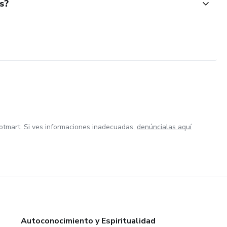
s?
otmart. Si ves informaciones inadecuadas,
denúncialas aquí
Autoconocimiento y Espiritualidad