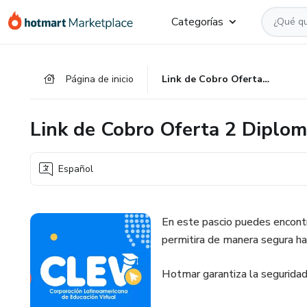
Ir
Ir
Ir
Categorías
al
a
al
contenido
la
pie
principal
página
de
Página de inicio
Link de Cobro Oferta 2 Diplomados CLEV - 38 USD
de
página
pago
Link de Cobro Oferta 2 Diplo
Español
En este pascio puedes encontr
permitira de manera segura ha
Hotmar garantiza la seguridad