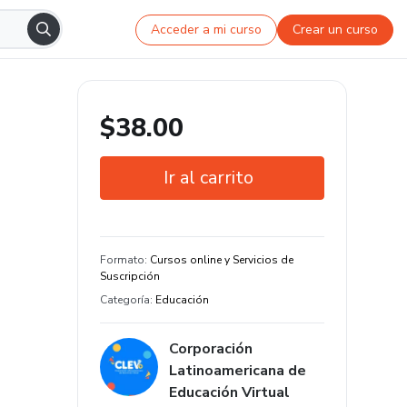
Acceder a mi curso
Crear un curso
$38.00
Ir al carrito
Garantía de 7 días
Estudia a tu manera y en cualquier
Formato
:
Cursos online y Servicios de
dispositivo
Suscripción
Categoría
:
Educación
Corporación
Latinoamericana de
Educación Virtual