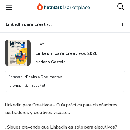
Ir
Ir
Ir
al
a
al
contenido
la
pie
principal
página
de
LinkedIn para Creativos 2026
de
página
pago
LinkedIn para Creativos 2026
Adriana Gastaldi
Formato
:
eBooks o Documentos
Idioma
:
Español
LinkedIn para Creativos - Guía práctica para diseñadores,
ilustradores y creativos visuales
¿Sigues creyendo que LinkedIn es solo para ejecutivos?