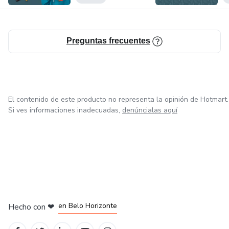
Preguntas frecuentes
El contenido de este producto no representa la opinión de Hotmart.
Si ves informaciones inadecuadas,
denúncialas aquí
en Ciudad de México
en Bogotá
en Amsterdam
en Madrid
en Belo Horizonte
Hecho con
❤