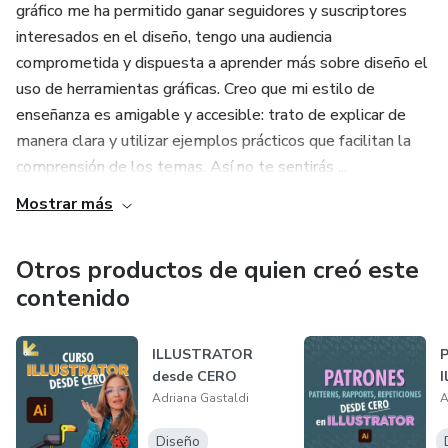
gráfico me ha permitido ganar seguidores y suscriptores
* Atraer clientes y oportunidades de calidad.
interesados en el diseño, tengo una audiencia
comprometida y dispuesta a aprender más sobre diseño el
* Mostrar tu valor con claridad, sin fórmulas rígidas.
uso de herramientas gráficas. Creo que mi estilo de
enseñanza es amigable y accesible: trato de explicar de
Incluye BONUS:
manera clara y utilizar ejemplos prácticos que facilitan la
comprensión de los temas. Así no te sentirás ...
Herramientas exclusivas con inteligencia artificial (GPTs)
Mostrar más
para crear contenido estratégico, optimizar tu perfil y
definir tu cliente ideal.
Otros productos de quien creó este
No necesitas miles de seguidores, solo saber cómo
contenido
mostrar tu talento en el lugar correcto.
ILLUSTRATOR
P
Empieza hoy a usar LinkedIn con claridad, autenticidad y
desde CERO
I
estrategia profesional.
Adriana Gastaldi
A
Diseño