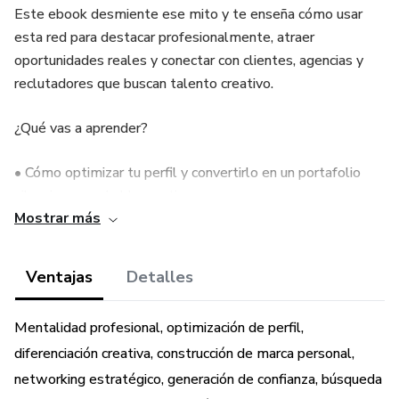
Este ebook desmiente ese mito y te enseña cómo usar
esta red para destacar profesionalmente, atraer
oportunidades reales y conectar con clientes, agencias y
reclutadores que buscan talento creativo.
¿Qué vas a aprender?
• Cómo optimizar tu perfil y convertirlo en un portafolio
silencioso que hable por ti.
Mostrar más
• Estrategias para buscar clientes, trabajos o
colaboraciones sin parecer vendedor.
Ventajas
Detalles
• Ideas concretas para publicar contenido aunque no seas
Mentalidad profesional, optimización de perfil,
influencer.
diferenciación creativa, construcción de marca personal,
• Cómo hacer networking sin incomodar, creando
networking estratégico, generación de confianza, búsqueda