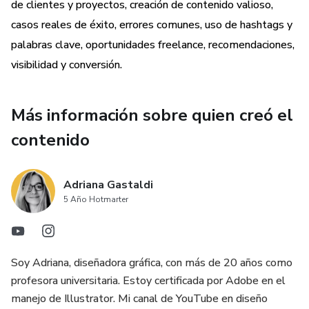
conexiones valiosas.
de clientes y proyectos, creación de contenido valioso,
casos reales de éxito, errores comunes, uso de hashtags y
• Analizar resultados: interpreta tus métricas y mejora tu
palabras clave, oportunidades freelance, recomendaciones,
visibilidad.
visibilidad y conversión.
¿Para quién es?
Más información sobre quien creó el
* Diseñadores gráficos, ilustradores, fotógrafos y creativos
contenido
visuales.
* Estudiantes o profesionales que quieren usar LinkedIn
Adriana Gastaldi
estratégicamente.
5 Año Hotmarter
* Quienes buscan visibilidad fuera de Instagram o Behance.
Beneficios:
Soy Adriana, diseñadora gráfica, con más de 20 años como
profesora universitaria. Estoy certificada por Adobe en el
* Posicionarte como profesional (no solo como ejecutor).
manejo de Illustrator. Mi canal de YouTube en diseño