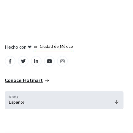
en Bogotá
en Amsterdam
en Madrid
en Ciudad de México
Hecho con
❤
en Belo Horizonte
Conoce Hotmart
Idioma
Español