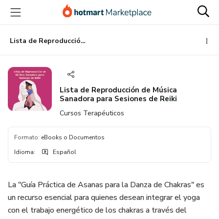
Ir
Ir
Ir
al
a
al
contenido
la
pie
principal
página
de
Lista de Reproducción de Música Sanadora para Sesiones de Reiki
de
página
pago
Lista de Reproducción de Música
Sanadora para Sesiones de Reiki
Cursos Terapéuticos
Formato
:
eBooks o Documentos
Idioma
:
Español
La "Guía Práctica de Asanas para la Danza de Chakras" es
un recurso esencial para quienes desean integrar el yoga
con el trabajo energético de los chakras a través del