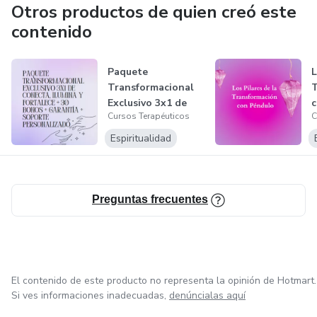
Otros productos de quien creó este
contenido
Paquete
L
Transformacional
T
Exclusivo 3x1 de
c
Cursos Terapéuticos
C
Conecta, Ilumina
y...
Espiritualidad
Preguntas frecuentes
El contenido de este producto no representa la opinión de Hotmart.
Si ves informaciones inadecuadas,
denúncialas aquí