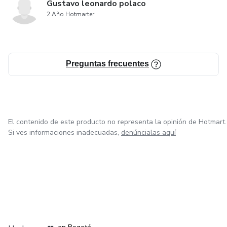
Gustavo leonardo polaco
2 Año Hotmarter
Preguntas frecuentes
El contenido de este producto no representa la opinión de Hotmart.
Si ves informaciones inadecuadas,
denúncialas aquí
en Amsterdam
en Madrid