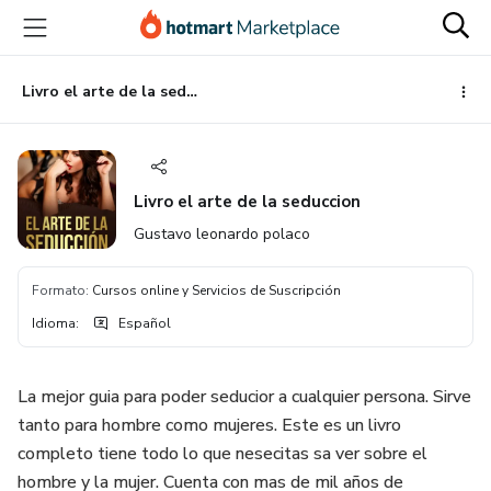
Ir
Ir
Ir
al
a
al
contenido
la
pie
principal
página
de
Livro el arte de la seduccion
de
página
pago
Livro el arte de la seduccion
Gustavo leonardo polaco
Formato
:
Cursos online y Servicios de Suscripción
Idioma
:
Español
La mejor guia para poder seducior a cualquier persona. Sirve
tanto para hombre como mujeres. Este es un livro
completo tiene todo lo que nesecitas sa ver sobre el
hombre y la mujer. Cuenta con mas de mil años de