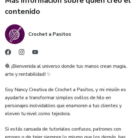
Más información sobre quien creó el
Outfit "Aventura Andina": El look clásico y colorido que
contenido
rinde homenaje a sus raíces.
Outfit "Intelectual & Chic": Un toque moderno con bufanda
Crochet a Pasitos
y accesorios que derretirá corazones.
Outfit "Invierno Coqueto": Detalles cálidos y texturas que
elevan el nivel de tu tejido.
🧶 ¡Bienvenida al universo donde tus manos crean magia,
arte y rentabilidad! ✨
🔥 ¿Por qué este Ebook es para ti?
Soy Nancy Creativa de Crochet a Pasitos, y mi misión es
Versatilidad 3-en-1: Con un solo patrón de cuerpo, puedes
ayudarte a transformar simples ovillos de hilo en
ofrecer tres productos diferentes a tus clientes. ¡Triple
personajes inolvidables que enamoren a tus clientes y
oportunidad de venta!
eleven tu nivel como tejedora.
Instrucciones de Alta Precisión: Explicado paso a paso por
Si estás cansada de tutoriales confusos, patrones con
Nancy Creativa, garantizando que tu llamita quede idéntica
errores o de tejer siempre lo mismo que los demás, has