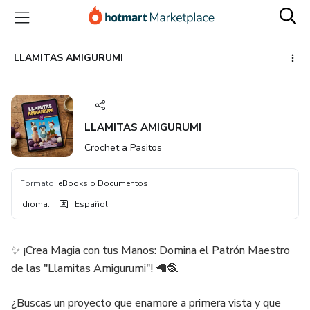
Ir
Ir
Ir
al
a
al
contenido
la
pie
principal
página
de
LLAMITAS AMIGURUMI
de
página
pago
LLAMITAS AMIGURUMI
Crochet a Pasitos
Formato
:
eBooks o Documentos
Idioma
:
Español
✨ ¡Crea Magia con tus Manos: Domina el Patrón Maestro
de las "Llamitas Amigurumi"! 🦙🧶
¿Buscas un proyecto que enamore a primera vista y que