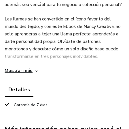
además sea versátil para tu negocio o colección personal?
Las llamas se han convertido en el ícono favorito del
mundo del tejido, y con este Ebook de Nancy Creativa, no
solo aprenderás a tejer una llama perfecta; aprenderás a
darle personalidad propia. Olvídate de patrones
monótonos y descubre cómo un solo diseño base puede
transformarse en tres personajes inolvidables.
Mostrar más
📦 ¿Qué incluye esta Colección Digital?
Este no es solo un patrón, es un sistema de creación
Detalles
completo:
Garantía de 7 días
El Patrón Maestro del Cuerpo: Una estructura técnica
impecable, diseñada para ser equilibrada, firme y, sobre
todo, ¡adorable!