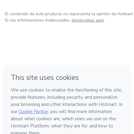
El contenido de este producto no representa la opinión de Hotmart.
Si ves informaciones inadecuadas,
denúncialas aquí
en Bogotá
en Amsterdam
en Madrid
en Ciudad de México
Hecho con
❤
en Belo Horizonte
Conoce Hotmart
Idioma
Español