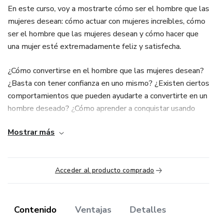
En este curso, voy a mostrarte cómo ser el hombre que las
mujeres desean: cómo actuar con mujeres increíbles, cómo
ser el hombre que las mujeres desean y cómo hacer que
una mujer esté extremadamente feliz y satisfecha.
¿Cómo convertirse en el hombre que las mujeres desean?
¿Basta con tener confianza en uno mismo? ¿Existen ciertos
comportamientos que pueden ayudarte a convertirte en un
hombre deseado? ¿Cómo aprender a conquistar usando
Tinder?
Mostrar más
Este curso responderá a todas estas preguntas y más. Te
enseñaré exactamente lo que necesitas para convertirte
en el hombre que las mujeres desean... para que tus
Acceder al producto comprado
futuras relaciones estén llenas de felicidad y plenitud.
Contenido
Ventajas
Detalles