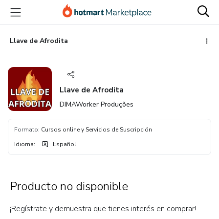
Ir
Ir
Ir
al
a
al
contenido
la
pie
principal
página
de
Llave de Afrodita
de
página
pago
Llave de Afrodita
DIMAWorker Produções
Formato
:
Cursos online y Servicios de Suscripción
Idioma
:
Español
Producto no disponible
¡Regístrate y demuestra que tienes interés en comprar!