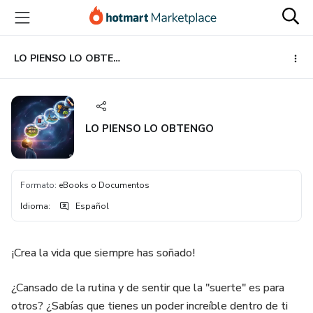
Ir
Ir
Ir
al
a
al
contenido
la
pie
principal
página
de
LO PIENSO LO OBTENGO
de
página
pago
LO PIENSO LO OBTENGO
Formato
:
eBooks o Documentos
Idioma
:
Español
¡Crea la vida que siempre has soñado!
¿Cansado de la rutina y de sentir que la "suerte" es para
otros? ¿Sabías que tienes un poder increíble dentro de ti