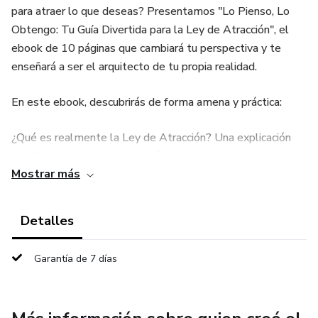
para atraer lo que deseas? Presentamos "Lo Pienso, Lo
Obtengo: Tu Guía Divertida para la Ley de Atracción", el
ebook de 10 páginas que cambiará tu perspectiva y te
enseñará a ser el arquitecto de tu propia realidad.
En este ebook, descubrirás de forma amena y práctica:
¿Qué es realmente la Ley de Atracción? Una explicación
sencilla para que entiendas cómo tus pensamientos son
Mostrar más
imanes poderosos.
La Trilogía Mágica: Aprende a alinear tus pensamientos,
Detalles
sentimientos y acciones para manifestar tus deseos.
Garantía de 7 días
El Error #1 de los principiantes: Evita el tropiezo más
común y enfócate en lo que realmente quieres.