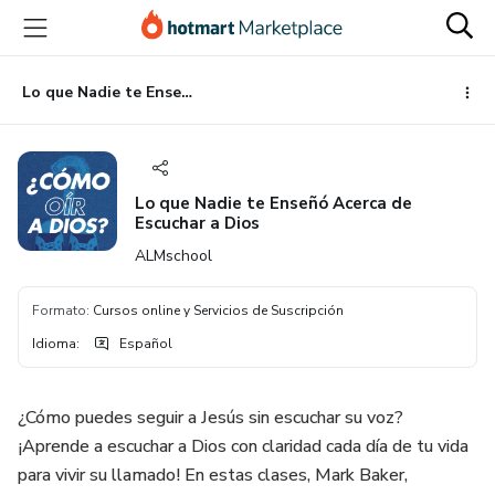
Ir
Ir
Ir
al
a
al
contenido
la
pie
principal
página
de
Lo que Nadie te Enseñó Acerca de Escuchar a Dios
de
página
pago
Lo que Nadie te Enseñó Acerca de
Escuchar a Dios
ALMschool
Formato
:
Cursos online y Servicios de Suscripción
Idioma
:
Español
¿Cómo puedes seguir a Jesús sin escuchar su voz?
¡Aprende a escuchar a Dios con claridad cada día de tu vida
para vivir su llamado! En estas clases, Mark Baker,