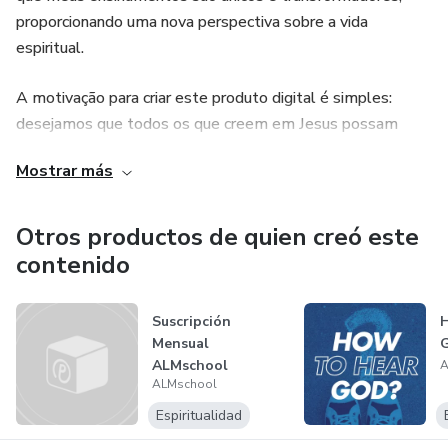
proporcionando uma nova perspectiva sobre a vida
espiritual.
A motivação para criar este produto digital é simples:
desejamos que todos os que creem em Jesus possam
viver a plenitude do plano que Deus tem para eles.
Mostrar más
Acreditamos firmemente que é impossível andar na
vontade de Deus sem ouvir Sua voz. Ao longo dos anos,
observamos que aqueles que se aprender a escutar a Deus
Otros productos de quien creó este
primeiro crescem espiritualmente de maneira
contenido
incomparável. É essa experiência e paixão que nos levam a
compartilhar este conhecimento com você.
Suscripción
H
Mensual
G
ALMschool
A
ALMschool
Espiritualidad