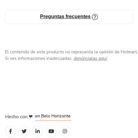
Preguntas frecuentes
El contenido de este producto no representa la opinión de Hotmart.
Si ves informaciones inadecuadas,
denúncialas aquí
en Ciudad de México
en Bogotá
en Amsterdam
en Madrid
en Belo Horizonte
Hecho con
❤