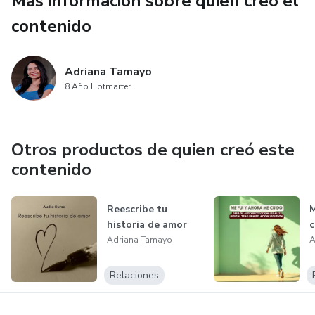
Más información sobre quien creó el
contenido
Adriana Tamayo
8 Año Hotmarter
Otros productos de quien creó este
contenido
Reescribe tu
M
historia de amor
c
Adriana Tamayo
A
Relaciones