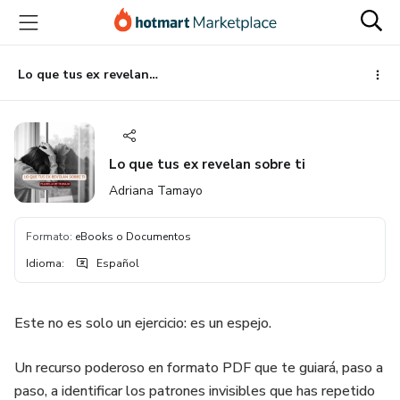
Ir
Ir
Ir
al
a
al
contenido
la
pie
principal
página
de
Lo que tus ex revelan sobre ti
de
página
pago
Lo que tus ex revelan sobre ti
Adriana Tamayo
Formato
:
eBooks o Documentos
Idioma
:
Español
Este no es solo un ejercicio: es un espejo.
Un recurso poderoso en formato PDF que te guiará, paso a
paso, a identificar los patrones invisibles que has repetido