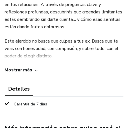
en tus relaciones. A través de preguntas clave y
reflexiones profundas, descubrirás qué creencias limitantes
estás sembrando sin darte cuenta… y cómo esas semillas
están dando frutos dolorosos.
Este ejercicio no busca que culpes a tus ex. Busca que te
veas con honestidad, con compasión, y sobre todo: con el
poder de elegir distinto.
Mostrar más
Perfecto para ti si sientes que siempre terminas en el
mismo tipo de relación, con distintas personas.
Detalles
Garantía de 7 días