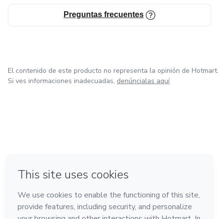
Preguntas frecuentes
El contenido de este producto no representa la opinión de Hotmart.
Si ves informaciones inadecuadas,
denúncialas aquí
en Bogotá
en Amsterdam
en Madrid
en Ciudad de México
Hecho con
❤
en Belo Horizonte