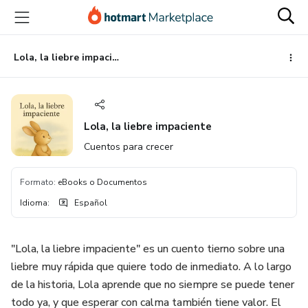
Ir
Ir
Ir
al
a
al
contenido
la
pie
principal
página
de
Lola, la liebre impaciente
de
página
pago
Lola, la liebre impaciente
Cuentos para crecer
Formato
:
eBooks o Documentos
Idioma
:
Español
"Lola, la liebre impaciente" es un cuento tierno sobre una
liebre muy rápida que quiere todo de inmediato. A lo largo
de la historia, Lola aprende que no siempre se puede tener
todo ya, y que esperar con calma también tiene valor. El