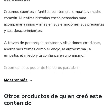
Creamos cuentos infantiles con ternura, empatía y mucho
corazón. Nuestras historias están pensadas para
acompañar a niños y niñas en sus emociones, sus preguntas
y sus descubrimientos.
A través de personajes cercanos y situaciones cotidianas,
abordamos temas como el enojo, la autoestima, la
empatía, el miedo y la confianza en uno mismo.
Creemos en el poder de los libros para abrir
conversaciones importantes, fortalecer vínculos y sembrar
Mostrar más
semillas de amor propio desde la infancia. Cada cuento
está hecho con cuidado, con palabras simples y mensajes
profundos, para leer, compartir y crecer juntos.
Otros productos de quien creó este
contenido