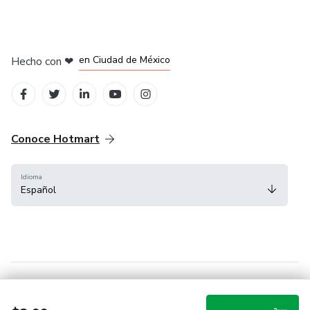
en Bogotá
en Amsterdam
en Madrid
en Ciudad de México
Hecho con
❤
en Belo Horizonte
Conoce Hotmart
Idioma
Español
FAQ
Términos
Privacidad
Cookies