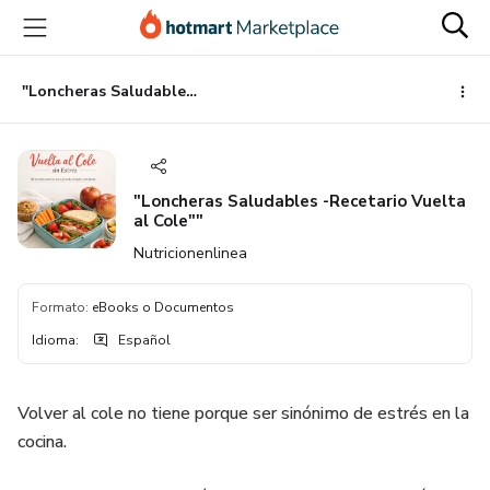
Ir
Ir
Ir
al
a
al
contenido
la
pie
principal
página
de
"Loncheras Saludables -Recetario Vuelta al Cole""
de
página
pago
"Loncheras Saludables -Recetario Vuelta
al Cole""
Nutricionenlinea
Formato
:
eBooks o Documentos
Idioma
:
Español
Volver al cole no tiene porque ser sinónimo de estrés en la
cocina.