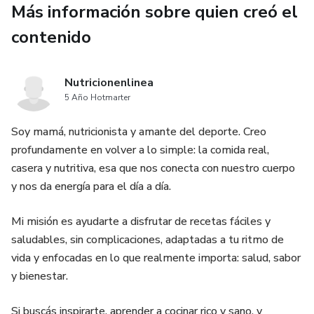
-Tips practicos para organización y conservación.
Más información sobre quien creó el
contenido
Es un material diseñado para facilitar la rutina semanal,
ahorrar tiempo y ofrecer opciones caseras y reales.
Nutricionenlinea
No se trata de perfección.
5 Año Hotmarter
Se trata de organización, practicidad y pequeños hábitos
Soy mamá, nutricionista y amante del deporte. Creo
que construyen el bienestar.
profundamente en volver a lo simple: la comida real,
casera y nutritiva, esa que nos conecta con nuestro cuerpo
Formato digital en PDF, listo para descargar y usar
y nos da energía para el día a día.
Mi misión es ayudarte a disfrutar de recetas fáciles y
saludables, sin complicaciones, adaptadas a tu ritmo de
vida y enfocadas en lo que realmente importa: salud, sabor
y bienestar.
Si buscás inspirarte, aprender a cocinar rico y sano, y