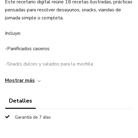
Este recetario digital reúne 18 recetas ilustradas, prácticas
pensadas para resolver desayunos, snacks, viandas de
jornada simple o completa.
Incluye:
-Panificados caseros
-Snacks dulces y salados para la mochila
-Mini almuerzos completos
Mostrar más
-Opciones rapidas para lonchera.
Detalles
-Paso a paso claro
Garantía de 7 días
-Lista de ingredientes en cada receta.