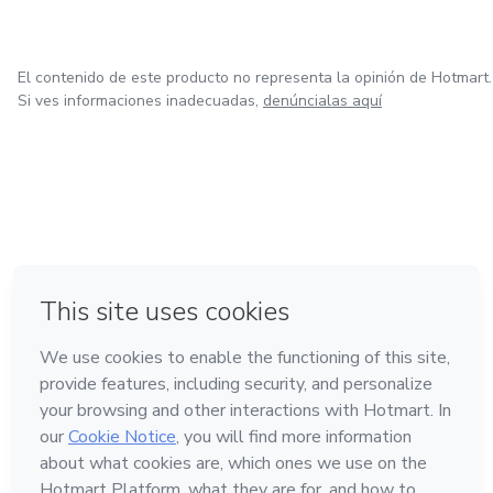
El contenido de este producto no representa la opinión de Hotmart.
Si ves informaciones inadecuadas,
denúncialas aquí
en Ciudad de México
en Bogotá
en Amsterdam
en Madrid
en Belo Horizonte
Hecho con
❤
Conoce Hotmart