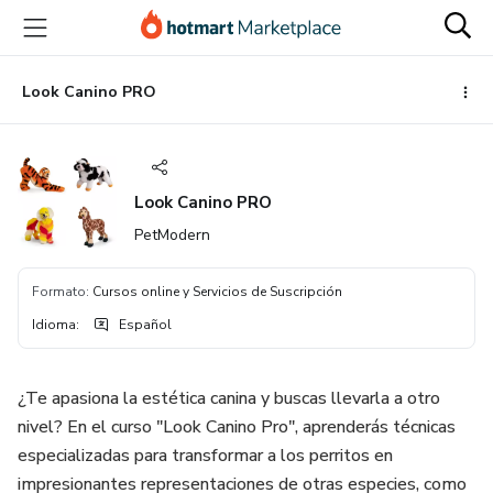
Ir
Ir
Ir
al
a
al
contenido
la
pie
principal
página
de
Look Canino PRO
de
página
pago
Look Canino PRO
PetModern
Formato
:
Cursos online y Servicios de Suscripción
Idioma
:
Español
¿Te apasiona la estética canina y buscas llevarla a otro
nivel? En el curso "Look Canino Pro", aprenderás técnicas
especializadas para transformar a los perritos en
impresionantes representaciones de otras especies, como