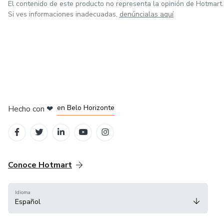
El contenido de este producto no representa la opinión de Hotmart.
Si ves informaciones inadecuadas,
denúncialas aquí
en Ciudad de México
en Bogotá
en Amsterdam
en Madrid
en Belo Horizonte
Hecho con
❤
Conoce Hotmart
Idioma
Español