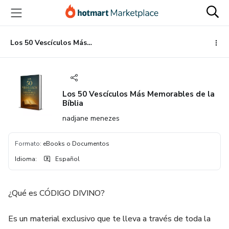
Ir
Ir
Ir
al
a
al
contenido
la
pie
principal
página
de
Los 50 Vescículos Más Memorables de la Bíblia
de
página
pago
Los 50 Vescículos Más Memorables de la
Bíblia
nadjane menezes
Formato
:
eBooks o Documentos
Idioma
:
Español
¿Qué es CÓDIGO DIVINO?
Es un material exclusivo que te lleva a través de toda la