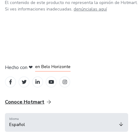
El contenido de este producto no representa la opinión de Hotmart.
Si ves informaciones inadecuadas,
denúncialas aquí
en Ciudad de México
en Bogotá
en Amsterdam
en Madrid
en Belo Horizonte
Hecho con
❤
Conoce Hotmart
Idioma
Español