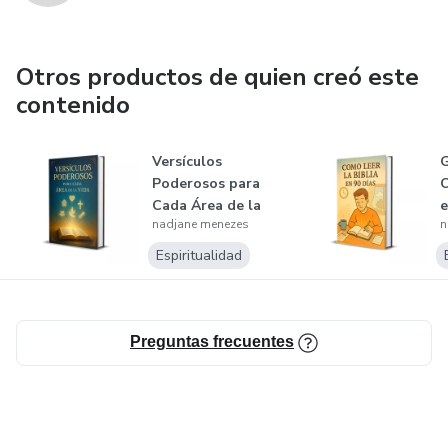
Otros productos de quien creó este
contenido
Versículos
G
Poderosos para
C
Cada Área de la
e
nadjane menezes
n
Vida
Espiritualidad
Preguntas frecuentes