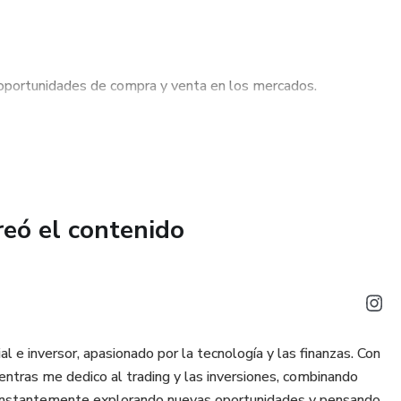
r oportunidades de compra y venta en los mercados.
nar riesgos de forma efectiva.
reó el contenido
al e inversor, apasionado por la tecnología y las finanzas. Con
entras me dedico al trading y las inversiones, combinando
y constantemente explorando nuevas oportunidades y pensando