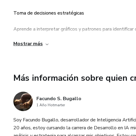
Toma de decisiones estratégicas
Aprende a interpretar gráficos y patrones para identifica
Mostrar más
Reducción de riesgos financieros
Implementa estrategias para proteger tu capital y gestio
Más información sobre quien c
Independencia financiera
Desarrolla habilidades
Facundo S. Bugallo
1 Año Hotmarter
Soy Facundo Bugallo, desarrollador de Inteligencia Artifici
20 años, estoy cursando la carrera de Desarrollo en IA mi
análisis y estrategia para alcanzar mis objetivos. Esto