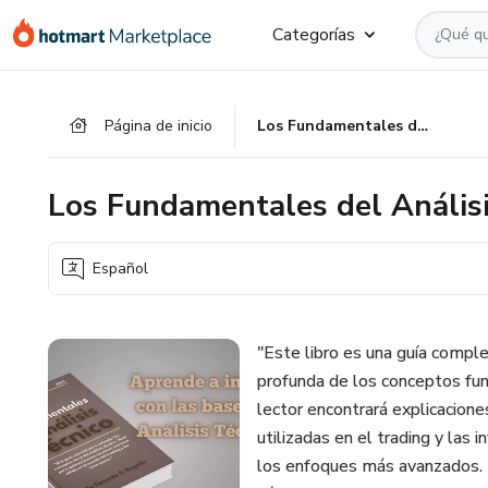
Ir
Ir
Ir
Categorías
al
a
al
contenido
la
pie
principal
página
de
Página de inicio
Los Fundamentales del Análisis Técnico
de
página
pago
Los Fundamentales del Análisi
Español
"Este libro es una guía compl
profunda de los conceptos fund
lector encontrará explicacione
utilizadas en el trading y las
los enfoques más avanzados. D