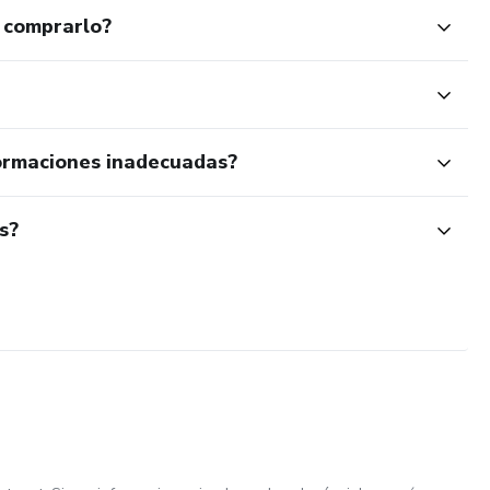
 comprarlo?
ormaciones inadecuadas?
s?