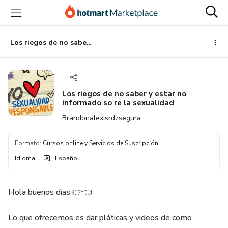
Ir
Ir
Ir
al
a
al
contenido
la
pie
principal
página
de
Los riegos de no saber y estar no informado so re la sexualidad
de
página
pago
Los riegos de no saber y estar no
informado so re la sexualidad
Brandonalexisrdzsegura
Formato
:
Cursos online y Servicios de Suscripción
Idioma
:
Español
Hola buenos días 👉👈
Lo que ofrecemos es dar pláticas y videos de como