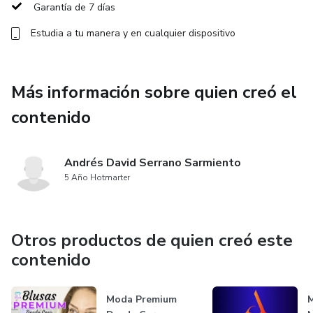
Garantía de 7 días
quieren empezar a generar ingresos online con poca
Estudia a tu manera y en cualquier dispositivo
inversión.
Accede hoy por solo $99.900 COP
Más información sobre quien creó el
Incluye plantillas, acceso inmediato y grupo de soporte
contenido
privado.
Andrés David Serrano Sarmiento
5 Año Hotmarter
Otros productos de quien creó este
contenido
Moda Premium
M