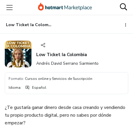
Ir
Ir
Ir
al
a
al
contenido
la
pie
principal
página
de
Low Ticket Ia Colombia
de
página
pago
Low Ticket Ia Colombia
Andrés David Serrano Sarmiento
Formato
:
Cursos online y Servicios de Suscripción
Idioma
:
Español
¿Te gustaría ganar dinero desde casa creando y vendiendo
tu propio producto digital, pero no sabes por dónde
empezar?