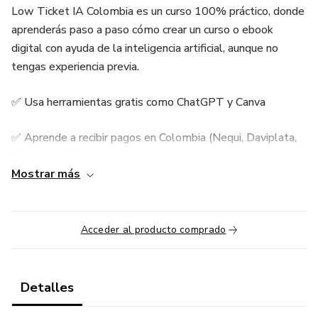
Low Ticket IA Colombia es un curso 100% práctico, donde
aprenderás paso a paso cómo crear un curso o ebook
digital con ayuda de la inteligencia artificial, aunque no
tengas experiencia previa.
✅ Usa herramientas gratis como ChatGPT y Canva
✅ Aprende a recibir pagos en Colombia (Nequi, Daviplata,
Bancolombia)
Mostrar más
✅ Diseña imágenes, videos y contenido sin ser experta
✅ Lanza tu producto sin necesidad de página web
Acceder al producto comprado
✅ Vende desde tu celular con campañas inteligentes en
Facebook e Instagram
Detalles
🎯 Ideal para mujeres, emprendedores y personas que