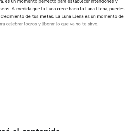
, es un momento perfecto para establecer intenciones y
eseos. A medida que la Luna crece hacia la Luna Llena, puedes
l crecimiento de tus metas. La Luna Llena es un momento de
ra celebrar logros y liberar lo que ya no te sirve.
 hacia la Luna Oscura, puedes dirigir tu atención hacia la
ón. Es un momento excelente para deshacerte de patrones
 lo nuevo.