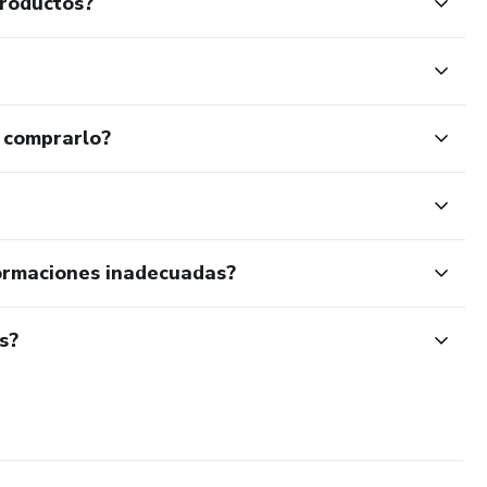
productos?
 comprarlo?
ormaciones inadecuadas?
s?