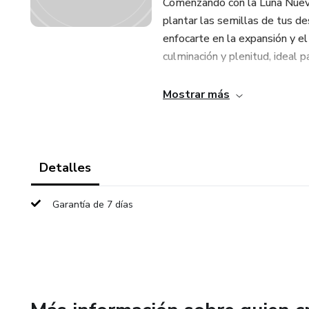
Comenzando con la Luna Nueva
plantar las semillas de tus d
enfocarte en la expansión y e
culminación y plenitud, ideal pa
A medida que la Luna disminuye
Mostrar más
introspección y la purificaci
negativos y hacer espacio para
Detalles
Garantía de 7 días