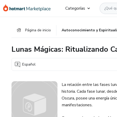
Ir
Ir
Ir
Categorías
al
a
al
contenido
la
pie
principal
página
de
Página de inicio
Autoconocimiento y Espiritual
de
página
pago
Lunas Mágicas: Ritualizando C
Español
La relación entre las fases lun
historia. Cada fase lunar, des
Oscura, posee una energía únic
manifestaciones.