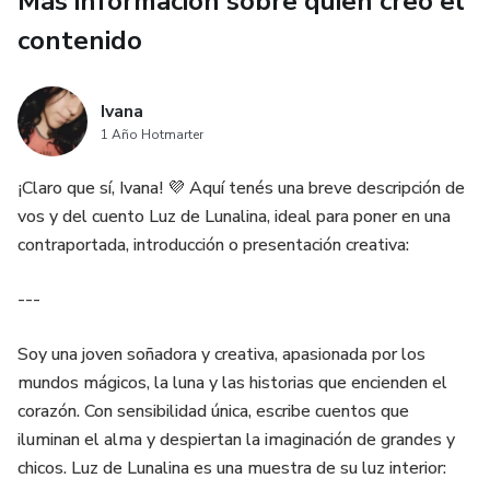
Más información sobre quien creó el
guarda en su interior una luz suave, danzante y plateada: la
contenido
luz pura de la luna llena capturada en la cima del monte
Lirae, durante la medianoche más clara del año.
Ivana
Esta luz no es una simple luminiscencia. Es una energía
1 Año Hotmarter
viva, sensible, capaz de percibir emociones, deseos y
¡Claro que sí, Ivana! 💜 Aquí tenés una breve descripción de
miedos. Se dice que quien porta una Luz de Lunalina, lleva
vos y del cuento Luz de Lunalina, ideal para poner en una
consigo un fragmento del alma lunar, una chispa de
contraportada, introducción o presentación creativa:
sabiduría antigua que protege, guía y transforma.
---
---
Soy una joven soñadora y creativa, apasionada por los
Origen de la Luz de Lunalina
mundos mágicos, la luna y las historias que encienden el
corazón. Con sensibilidad única, escribe cuentos que
Según las leyendas noctáuricas, la Luz de Lunalina fue
iluminan el alma y despiertan la imaginación de grandes y
descubierta por una niña llamada Isla Nerei, hija de una
chicos. Luz de Lunalina es una muestra de su luz interior:
tejedora de estrellas y un farero de niebla. Isla era curiosa,