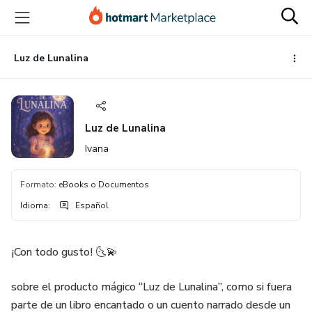
Ir
Ir
Ir
al
a
al
contenido
la
pie
principal
página
de
Luz de Lunalina
de
página
pago
Luz de Lunalina
Ivana
Formato
:
eBooks o Documentos
Idioma
:
Español
¡Con todo gusto! 🌜💫
sobre el producto mágico “Luz de Lunalina”, como si fuera
parte de un libro encantado o un cuento narrado desde un