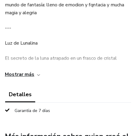
mundo de fantasía: lleno de emodion y fqntacia y mucha
magia y alegria
---
Luz de Lunalina
El secreto de la luna atrapado en un frasco de cristal
---
Mostrar más
¿Qué es la Luz de Lunalina?
Detalles
La Luz de Lunalina es un misterioso y valioso producto
Garantía de 7 días
mágico que aparece en los cuentos del Reino de
Noctáurea, una tierra donde la luna tiene voz, los sueños
son mensajeros, y la oscuridad no siempre significa peligro.
Se trata de un pequeño frasco de cristal opalescente que