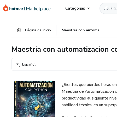
Ir
Ir
Ir
Categorías
al
a
al
contenido
la
pie
principal
página
de
Página de inicio
Maestria con automatizacion con python
de
página
pago
Maestria con automatizacion c
Español
¿Sientes que pierdes horas en 
Maestría de Automatización co
productividad al siguiente nive
habilidad técnica, es un supe