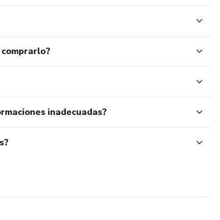
 comprarlo?
ormaciones inadecuadas?
s?