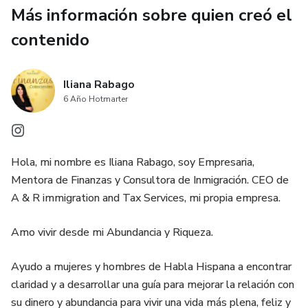
Más información sobre quien creó el
Mujer, te mereces construir una relación sana con el Dinero,
contenido
para que experimentes vivir una vida terrenal en total
expansión, tranquilidad y cumpliendo sueños de tu corazón.
Nuestro PROPÓSITO es recordarte que el Dinero es tu
Iliana Rabago
DERECHO DIVINO, que la riqueza esta disponible para tí
6 Año Hotmarter
desde una nueva DIMENSIÓN de conexión.
Hola, mi nombre es Iliana Rabago, soy Empresaria,
Mentora de Finanzas y Consultora de Inmigración. CEO de
A & R immigration and Tax Services, mi propia empresa.
Amo vivir desde mi Abundancia y Riqueza.
Ayudo a mujeres y hombres de Habla Hispana a encontrar
claridad y a desarrollar una guía para mejorar la relación con
su dinero y abundancia para vivir una vida más plena, feliz y