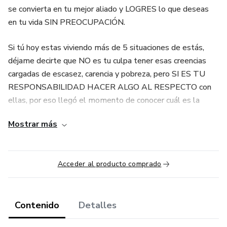
se convierta en tu mejor aliado y LOGRES lo que deseas
en tu vida SIN PREOCUPACIÓN.
Si tú hoy estas viviendo más de 5 situaciones de estás,
déjame decirte que NO es tu culpa tener esas creencias
cargadas de escasez, carencia y pobreza, pero SI ES TU
RESPONSABILIDAD HACER ALGO AL RESPECTO con
ellas, por eso llegó el momento de conocer cuál es la
Dimensión del Dinero para cambiar la percepción y los
Mostrar más
resultados que has tenido hasta hoy con la riqueza.
En esta maestria conocerás las 3 DIMENSIONES DEL
Acceder al producto comprado
DINERO que te llevarán a crear una nueva vida financiera
donde el dinero será tu mejor aliado para que
experimentes una vida en libertad abundancia y te
permitas pasar a un nuevo nivel financiero.
Contenido
Detalles