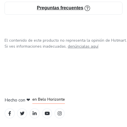
Preguntas frecuentes
El contenido de este producto no representa la opinión de Hotmart.
Si ves informaciones inadecuadas,
denúncialas aquí
en Ciudad de México
en Bogotá
en Amsterdam
en Madrid
en Belo Horizonte
Hecho con
❤