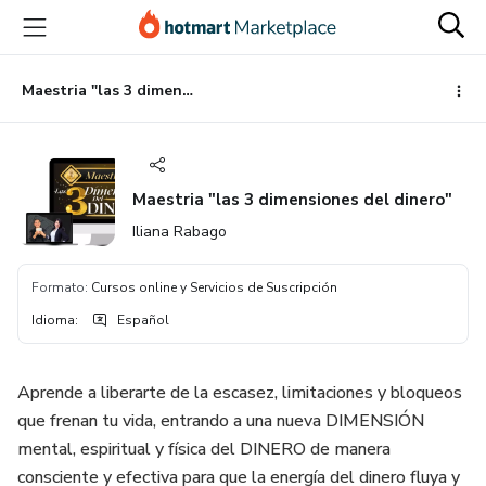
Ir
Ir
Ir
al
a
al
contenido
la
pie
principal
página
de
Maestria "las 3 dimensiones del dinero"
de
página
pago
Maestria "las 3 dimensiones del dinero"
Iliana Rabago
Formato
:
Cursos online y Servicios de Suscripción
Idioma
:
Español
Aprende a liberarte de la escasez, limitaciones y bloqueos
que frenan tu vida, entrando a una nueva DIMENSIÓN
mental, espiritual y física del DINERO de manera
consciente y efectiva para que la energía del dinero fluya y