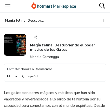
Ir
Ir
Ir
al
a
al
contenido
la
pie
principal
página
de
Magía felina. Descubriendo el poder místico de los Gatos
de
página
pago
Magía felina. Descubriendo el poder
místico de los Gatos
Mariela Correngga
Formato
:
eBooks o Documentos
Idioma
:
Español
Los gatos son seres mágicos y místicos que han sido
valorados y reverenciados a lo largo de la historia por su
capacidad para conectarnos con el mundo espiritual. Desde