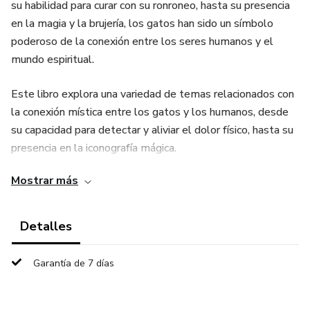
su habilidad para curar con su ronroneo, hasta su presencia
en la magia y la brujería, los gatos han sido un símbolo
poderoso de la conexión entre los seres humanos y el
mundo espiritual.
Este libro explora una variedad de temas relacionados con
la conexión mística entre los gatos y los humanos, desde
su capacidad para detectar y aliviar el dolor físico, hasta su
presencia en la iconografía mágica.
Mostrar más
También aprenderás cómo trabajar con los ellos para
aumentar nuestra propia conexión mística y espiritual. ¡Y
mucho más!
Detalles
Espero que disfrutes de este libro y que aprendas algo
Garantía de 7 días
nuevo sobre la conexión entre los gatos y el mundo
espiritual.