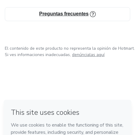
Preguntas frecuentes
El contenido de este producto no representa la opinión de Hotmart.
Si ves informaciones inadecuadas,
denúncialas aquí
en Madrid
Hecho con
❤
en Belo Horizonte
en Ciudad de México
en Bogotá
en Amsterdam