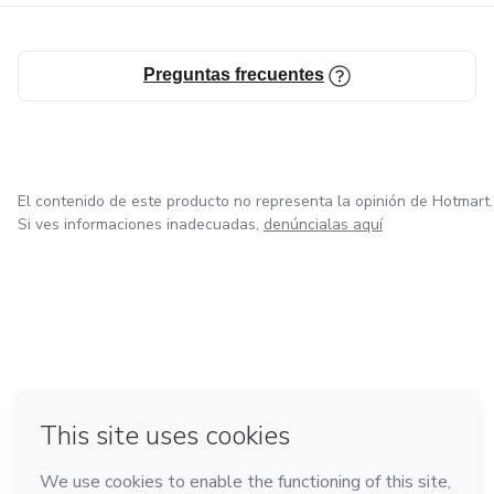
Preguntas frecuentes
El contenido de este producto no representa la opinión de Hotmart.
Si ves informaciones inadecuadas,
denúncialas aquí
en Bogotá
en Amsterdam
en Madrid
en Ciudad de México
Hecho con
❤
en Belo Horizonte