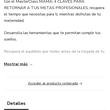
Con el MasterClass MAMÁ: 4 CLAVES PARA
RETORNAR A TUS METAS PROFESIONALES, recupera
el tiempo que necesitas para ti, mientras disfrutas de tu
maternidad.
Desarrolla las herramientas que te permitan cumplir tus
sueños.
Recupera el equilibrio que tenías antes de la llegada de tu
bebe y toma acción de tu proyecto de vida y tus deseos
Mostrar más
profesionales.
¿QUÉ VAS A LOGRAR?
Acceder al producto comprado
Adquirirás una comprensión profunda de los aspectos que
inciden para que puedas desempeñarte al mismo tiempo
en tu rol de madre, profesional exitosa y mujer.
Detalles