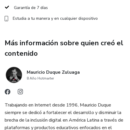
Identificarás y aprenderás a superar los obstáculos que
Garantía de 7 días
actualmente en tu labor de madre te impiden el retorno a
Estudia a tu manera y en cualquier dispositivo
tu rol como profesional y como mujer.
Incrementarás tu nivel de autoconocimiento y tu
Más información sobre quien creó el
autoliderazgo para tomar acción sobre los puntos que te
alejan de la vida completa que deseas para ti.
contenido
Aprenderás estrategias efectivas para establecer y
alcanzar tus metas profesionales sin sacrificar tu vida
Mauricio Duque Zuluaga
personal.
8 Año Hotmarter
Tendrás herramientas concretas y efectivas para
desarrollar cada uno de los puntos que inciden en que
Trabajando en Internet desde 1996, Mauricio Duque
puedas retornar hacia tus objetivos profesionales y
siempre se dedicó a fortalecer el desarrollo y disminuir la
personales.
brecha de la inclusión digital en América Latina a través de
plataformas y productos educativos enfocados en el