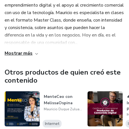
Experimentarás un aumento en tu confianza y autoestima
emprendimiento digital y el apoyo al crecimiento comercial
al saber que tienes el conocimiento y las herramientas para
con uso de la tecnología. Mauricio es especialista en clases
retornar a aspectos de tu vida que también son
en el formato Master Class, donde enseña, con intensidad
importantes para ti, adicionales a tu rol como mamá.
y consistencia, sobre asuntos que pueden hacer la
diferencia en la vida y en los negocios. Hoy en día, es el
Accederás al certificado avalado por Hotmart y Seminarios
responsable de una comunidad con...
Online.
Mostrar más
Otros productos de quien creó este
contenido
MenteCeo con

MelissaOspina
I
P
Mauricio Duque Zuluaga
C
Internet