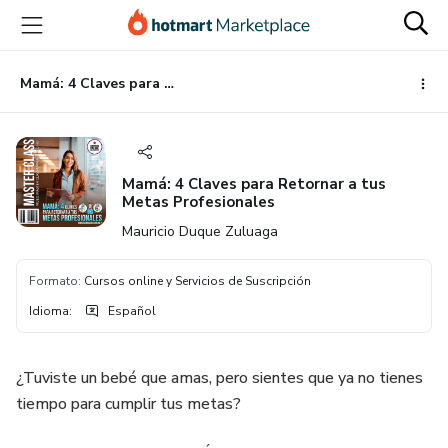
Ir
Ir
Ir
al
a
al
contenido
la
pie
principal
página
de
Mamá: 4 Claves para Retornar a tus Metas Profesionales
de
página
pago
Mamá: 4 Claves para Retornar a tus
Metas Profesionales
Mauricio Duque Zuluaga
Formato
:
Cursos online y Servicios de Suscripción
Idioma
:
Español
¿Tuviste un bebé que amas, pero sientes que ya no tienes
tiempo para cumplir tus metas?