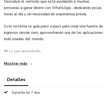
Descubre el método que está ayudando a muchas
personas a ganar dinero con WhatsApp , dedicando pocas
horas al día y sin necesidad de experiencia previa.
Este sistema te guía paso a paso para crear una fuente de
ingresos desde cero, aprovechando una de las aplicaciones
más usadas del mundo.
📲 Lo que aprenderás:
Cómo generar ingresos usando WhatsApp de forma
Mostrar más
estratégica
Detalles
Métodos simples para conseguir clientes o ventas.
Garantía de 7 días
Automatizar procesos para trabajar menos horas
Crear un sistema que funcione incluso mientras descansas