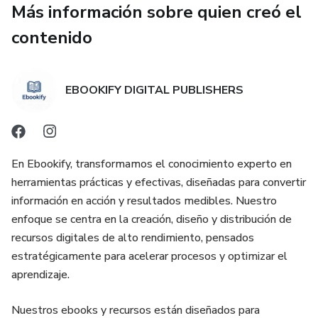
Más información sobre quien creó el
Escala tus resultados con herramientas digitales
contenido
🔥 Ideal para personas ocupadas, madres, estudiantes o
cualquiera que quiera ingresos extra desde casa.
EBOOKIFY DIGITAL PUBLISHERS
⏰ Solo necesitas unas pocas horas al día para empezar a
ver resultados.
En Ebookify, transformamos el conocimiento experto en
🚀 Empieza hoy y transforma tu celular en una máquina de
herramientas prácticas y efectivas, diseñadas para convertir
ingresos.
información en acción y resultados medibles. Nuestro
enfoque se centra en la creación, diseño y distribución de
👉 Da el primer paso ahora y accede al método completo.
recursos digitales de alto rendimiento, pensados
estratégicamente para acelerar procesos y optimizar el
aprendizaje.
Nuestros ebooks y recursos están diseñados para