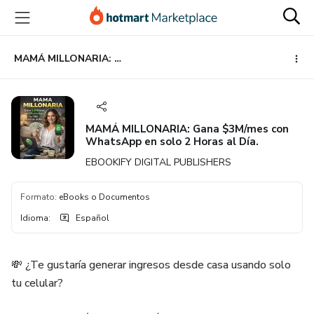
Ir
Ir
Ir
al
a
al
contenido
la
pie
principal
página
de
MAMÁ MILLONARIA: Gana $3M/mes con WhatsApp en solo 2 Horas al Día.
de
página
pago
MAMÁ MILLONARIA: Gana $3M/mes con
WhatsApp en solo 2 Horas al Día.
EBOOKIFY DIGITAL PUBLISHERS
Formato
:
eBooks o Documentos
Idioma
:
Español
💸 ¿Te gustaría generar ingresos desde casa usando solo
tu celular?