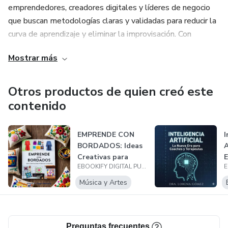
emprendedores, creadores digitales y líderes de negocio
que buscan metodologías claras y validadas para reducir la
curva de aprendizaje y eliminar la improvisación. Con
Ebookify, podrás implementar soluciones efectivas desde
Mostrar más
el primer momento, con estructura y enfoque
Otros productos de quien creó este
contenido
EMPRENDE CON
I
BORDADOS: Ideas
A
Creativas para
E
EBOOKIFY DIGITAL PUBLISHERS
Potenciar tu Neg...
T
Música y Artes
Preguntas frecuentes