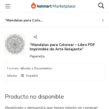
Ir
Ir
Ir
al
a
al
contenido
la
pie
principal
página
de
“Mandalas para Colorear – Libro PDF Imprimible de Arte Relajante”
de
página
pago
“Mandalas para Colorear – Libro PDF
Imprimible de Arte Relajante”
Paperella
Formato
:
eBooks o Documentos
Idioma
:
Español
Producto no disponible
¡Regístrate y demuestra que tienes interés en comprar!