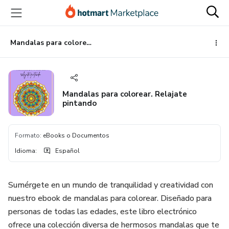
Ir
Ir
Ir
al
a
al
contenido
la
pie
principal
página
de
Mandalas para colorear. Relajate pintando
de
página
pago
Mandalas para colorear. Relajate
pintando
Formato
:
eBooks o Documentos
Idioma
:
Español
Sumérgete en un mundo de tranquilidad y creatividad con
nuestro ebook de mandalas para colorear. Diseñado para
personas de todas las edades, este libro electrónico
ofrece una colección diversa de hermosos mandalas que te