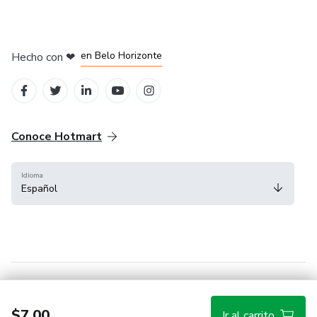
en Ciudad de México
en Bogotá
en Amsterdam
en Madrid
en Belo Horizonte
Hecho con
❤
Conoce Hotmart
Idioma
Español
FAQ
Términos
Privacidad
Cookies
$7.00
Ir al carrito