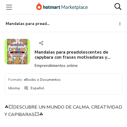
Ir
Ir
Ir
al
a
al
contenido
la
pie
principal
página
de
Mandalas para preadolescentes de capybara con frases motivadoras y ejercicios de manifestacion.
de
página
pago
Mandalas para preadolescentes de
capybara con frases motivadoras y
ejercicios de manifestacion.
Emprendimientos online
Formato
:
eBooks o Documentos
Idioma
:
Español
☘💥DESCUBRE UN MUNDO DE CALMA, CREATIVIDAD
Y CAPIBARAS💥☘