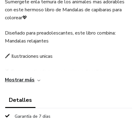
Sumergete enla ternura de los animales mas adorables
con este hermoso libro de Mandalas de capibaras para
colorear💖
Diseñado para preadolescantes, este libro combina:
Mandalas relajantes
🖍 Ilustraciones unicas
🌟 Frases motivadoras que inspiran autoestima y
creatividad
Mostrar más
🧎‍♀️ Momentos de calma y desconexion del estress diario
Detalles
Cada pagina fue creada para ayudarte a:
Garantía de 7 días
🧸 Relajarte