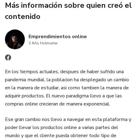
🧸 Estimular tu imaginacion
Más información sobre quien creó el
contenido
🧸 Expresar tu creatividad con colores
🧸 Disfrutar horas de diversion sana y artistica
Emprendimientos online
3 Año Hotmarter
Prepara tus lapices favoritos ✏🖌🖍y dale vida a cada
capibara!
En los tiempos actuales, despues de haber sufrido una
pandemia mundial, la poblacion ha desplegado un cambio
en la manera de estudiar, asi como tambien la manera de
adquirir productos. El nuevo paradigma llevo a que las
compras online crecieran de manera exponencial.
Ese gran cambio nos llevo a navegar en esta plataforma y
poder llevar los productos online a varias partes del
mundo y que el cliente pueda obtener todo tipo de