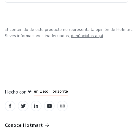
El contenido de este producto no representa la opinión de Hotmart.
Si ves informaciones inadecuadas,
denúncialas aquí
en Ciudad de México
en Bogotá
en Amsterdam
en Madrid
en Belo Horizonte
Hecho con
❤
Conoce Hotmart