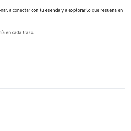
onar, a conectar con tu esencia y a explorar lo que resuena en
nía en cada trazo.
en para ti cada mandala.
vés del arte y el color.
de los que no te encajen en crecimiento personal.
z y conexión; otros te desafiarán a mirar más allá.
 para descubrirte.