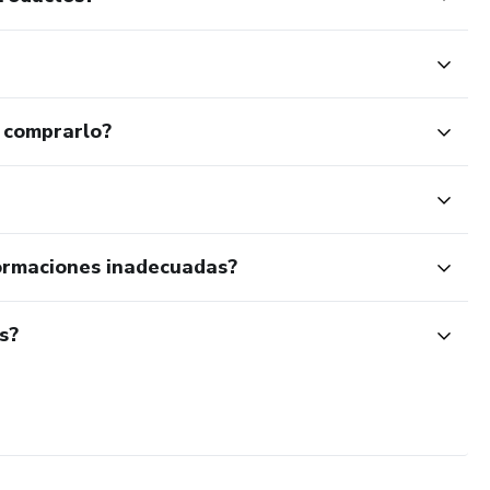
 comprarlo?
ormaciones inadecuadas?
s?