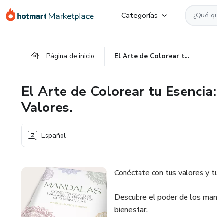
Ir
Ir
Ir
Categorías
al
a
al
contenido
la
pie
principal
página
de
Página de inicio
El Arte de Colorear tu Esencia: Mandalas para conectar con tus Valores.
de
página
pago
El Arte de Colorear tu Esencia
Valores.
Español
Conéctate con tus valores y t
Descubre el poder de los man
bienestar.