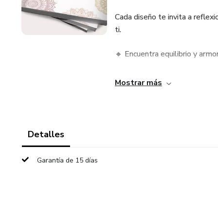
Cada diseño te invita a reflexi
ti.
🔸 Encuentra equilibrio y armo
🔸 Descubre qué mensajes tien
Mostrar más
🔸 Explora tus emociones a tra
🔸 Transforma la incomodidad 
Detalles
Algunos mandalas te traerán pa
Garantía de 15 días
Cada trazo es una oportunidad
¿Estás listo/a para el viaje?