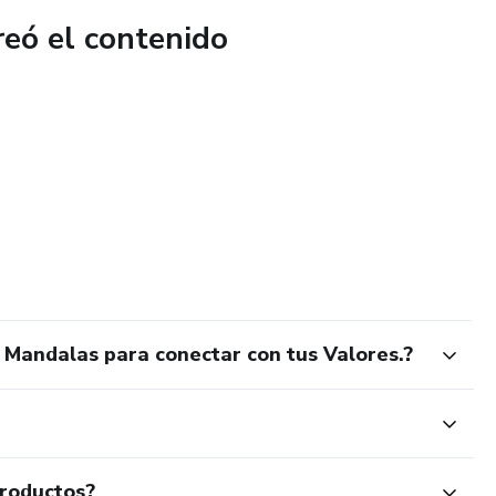
 y empieza a colorear tu mundo desde dentro!
reó el contenido
: Mandalas para conectar con tus Valores.?
productos?