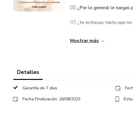
🤷‍♀️ ¿Por lo general le ruega
🤷‍♀️ ¿te estresas tanto que no
No te preocupes! Nuestro tal
Mostrar más
ayudarte a enfrentar estas sit
🎯 En este taller práctico y a
Detalles
💕 Comprender el origen de las
Garantía de 7 días
Fech
⚖️ Establecer límites claros y e
Fecha Finalización: 26/08/2023
Estu
🧘‍♀️ Cultivar tu paciencia y ca
🤝 Fomentar la comunicación y