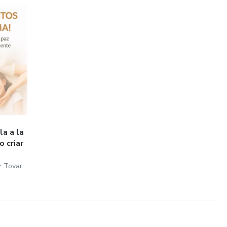
la a la
 criar
z Tovar