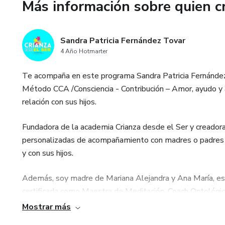
🏆 Aplicar estrategias efectiv
Más información sobre quien c
🌈 Fortalecer el vínculo afec
pataletas.
Sandra Patricia Fernández Tovar
4 Año Hotmarter
📅 ¡Reserva esta fecha! El ta
Te acompaña en este programa Sandra Patricia Fernández,
9:00 a.m a 12:00 pm, Hora Co
Método CCA /Consciencia - Contribución – Amor, ayudo y 
relación con sus hijos.
💻 El taller se realizará de m
la comodidad de tu hogar.
Fundadora de la academia Crianza desde el Ser y creadora
personalizadas de acompañamiento con madres o padres q
💡Este taller está diseñado p
y con sus hijos.
técnicas efectivas para maneja
conexión emocional con ellos.
Además, soy madre de Mariana Alejandra y Ana María, es
certificada como Maestra de Meditación, Coach Ontológi
🎓El taller será dirigido por 
empresas, apasionada porque las madres y padres trabajen
ser, experta en relación padres
Mostrar más
holísticos y con autoestima, niños para el bien de la huma
manejo amoroso de las patale