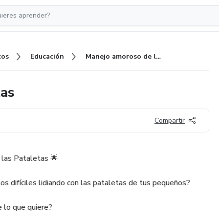
cos
Educación
Manejo amoroso de las pataletas
tas
Compartir
las Pataletas 🌟
difíciles lidiando con las pataletas de tus pequeños?
e lo que quiere?