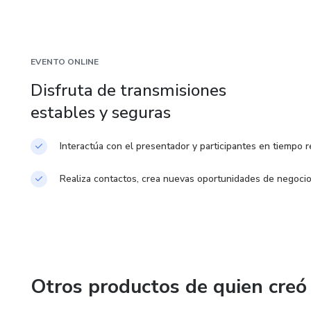
mundo
🎁 Incluye:
✅Acceso completo al taller en
EVENTO ONLINE
Disfruta de transmisiones
✅Material descargable y guías
estables y seguras
✅Sesión de preguntas y respues
Interactúa con el presentador y participantes en tiempo r
✅Certificado de participación.
Realiza contactos, crea nuevas oportunidades de negoci
¡No pierdas esta oportunidad 
Cupos limitados. ¡Reserva tu lug
Otros productos de quien creó