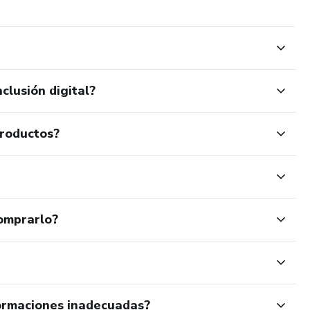
clusión digital?
productos?
omprarlo?
ormaciones inadecuadas?