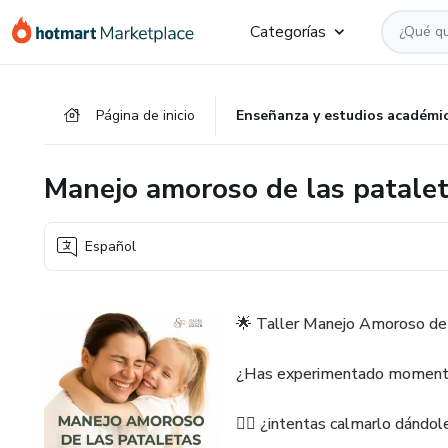
Ir
Ir
Ir
Categorías
al
a
al
contenido
la
pie
principal
página
de
Página de inicio
Enseñanza y estudios académi
de
página
pago
Manejo amoroso de las patale
Español
🌟 Taller Manejo Amoroso de 
¿Has experimentado momentos 
🤷‍♀️ ¿intentas calmarlo dándol