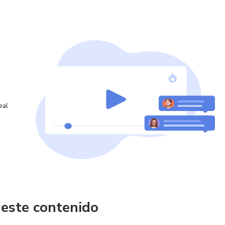
 vivo.
 prácticas.
tas al final del taller.
eal
o
de crear un ambiente de amor y armonía en tu hogar! 🏡✨
ar ahora! 🎟️🏃‍♀️
 este contenido