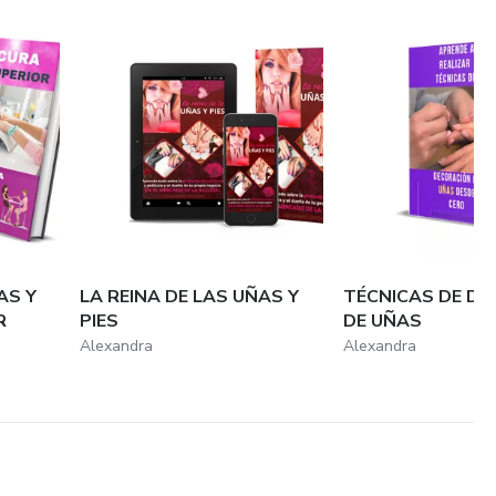
AS Y
LA REINA DE LAS UÑAS Y
TÉCNICAS DE D
R
PIES
DE UÑAS
Alexandra
Alexandra