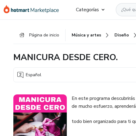
Ir
Ir
Ir
Categorías
al
a
al
contenido
la
pie
principal
página
de
Página de inicio
Música y artes
Diseño
de
página
pago
MANICURA DESDE CERO.
Español
En este programa descubrirás 
de mucho esfuerzo, aprenderá
todo bien organizado para ti q