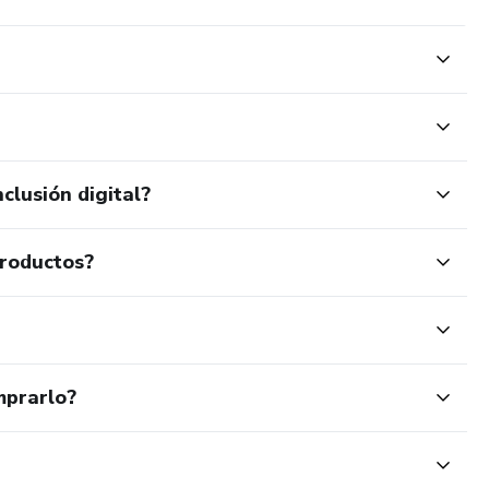
clusión digital?
productos?
mprarlo?