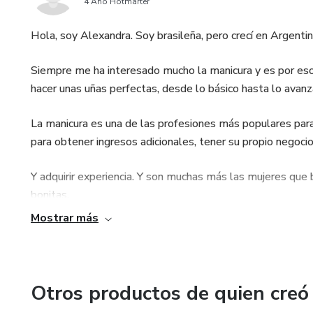
4 Año Hotmarter
Hola, soy Alexandra. Soy brasileña, pero crecí en Argenti
Siempre me ha interesado mucho la manicura y es por e
hacer unas uñas perfectas, desde lo básico hasta lo avanz
La manicura es una de las profesiones más populares par
para obtener ingresos adicionales, tener su propio negocio
Y adquirir experiencia. Y son muchas más las mujeres que 
bonitas.
Mostrar más
Esto significa que tienes miles de clientes potenciales, so
Otros productos de quien creó