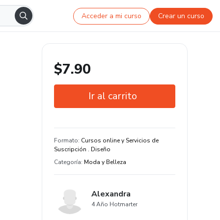
Acceder a mi curso
Crear un curso
$7.90
Ir al carrito
Garantía de 7 días
Estudia a tu manera y en cualquier
Formato
:
Cursos online y Servicios de
dispositivo
Suscripción . Diseño
Categoría
:
Moda y Belleza
Alexandra
4 Año Hotmarter