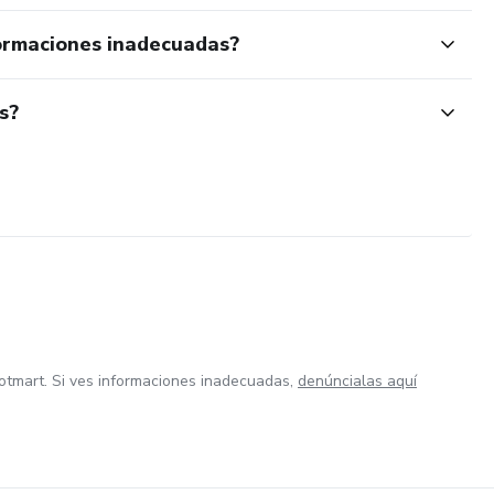
ormaciones inadecuadas?
s?
otmart. Si ves informaciones inadecuadas,
denúncialas aquí