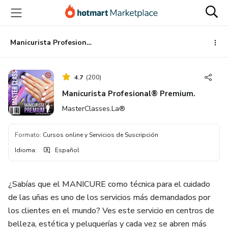
Ir
Ir
Ir
al
a
al
contenido
la
pie
principal
página
de
Manicurista Profesional® Premium.
de
página
pago
4.7
(
200
)
Manicurista Profesional® Premium.
MasterClasses.La®
Formato
:
Cursos online y Servicios de Suscripción
Idioma
:
Español
¿Sabías que el MANICURE como técnica para el cuidado
de las uñas es uno de los servicios más demandados por
los clientes en el mundo? Ves este servicio en centros de
belleza, estética y peluquerías y cada vez se abren más