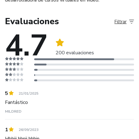
Evaluaciones
Filtrar
4.7
200 evaluaciones
5
21/01/2025
Fantástico
MILDRED
1
26/09/2023
Hbhjjj hhnjj hhhjn