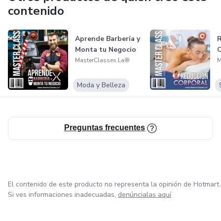
contenido
Aprende Barbería y
R
Monta tu Negocio
C
MasterClasses.La®
M
Moda y Belleza
Preguntas frecuentes
El contenido de este producto no representa la opinión de Hotmart.
Si ves informaciones inadecuadas,
denúncialas aquí