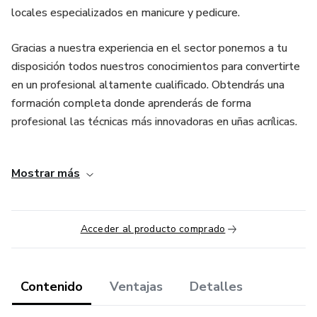
locales especializados en manicure y pedicure.
Gracias a nuestra experiencia en el sector ponemos a tu
disposición todos nuestros conocimientos para convertirte
en un profesional altamente cualificado. Obtendrás una
formación completa donde aprenderás de forma
profesional las técnicas más innovadoras en uñas acrílicas.
Este curso es una gran oportunidad de negocio para
Mostrar más
aquellas mujeres apasionadas que amen éste maravilloso
mundo de la belleza, mientras obtienen la oportunidad de
hacer de esta pasión un negocio rentable.
Acceder al producto comprado
Nuestro Curso Online “Manicurista Profesional® Premium”
está indicado tanto para principiantes como profesionales.
No es necesario un conocimiento previo. En este
Contenido
Ventajas
Detalles
MasterClass te enseñamos desde cero: