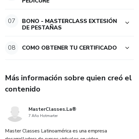
PEDICURE
* Correcta limpieza y preparación de una uña natural.
* Uñas esculpidas y encapsuladas.
07
BONO - MASTERCLASS EXTESIÓN
DE PESTAÑAS
* Diseños, cortes y preparación de las uñas desde cero y
sin experiencia.
08
COMO OBTENER TU CERTIFICADO
* Conoce los distintos tipos de uñas artificiales que existen
* Crea, coloca y retira las uñas acrílicas y de gel esculpidas.
Más información sobre quien creó el
contenido
* Aprende las mejores técnicas sobre Nail Art de forma
divertida y apasionante.
MasterClasses.La®
7 Año Hotmarter
Master Classes Latinoamérica es una empresa
desarrolladora de cursos virtuales en video.